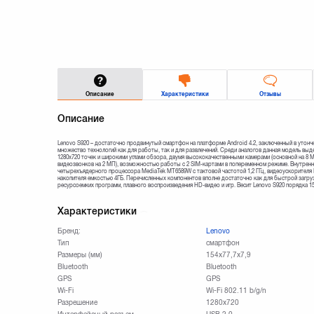
Описание
Характеристики
Отзывы
Описание
Lenovo S920 – достаточно продвинутый смартфон на платформе Android 4.2, заключенный в уто
множество технологий как для работы, так и для развлечений. Среди аналогов данная модель в
1280x720 точек и широкими углами обзора, двумя высококачественными камерами (основной на 8
видеозвонков на 2 МП), возможностью работы с 2 SIM-картами в попеременном режиме. Внутрення
четырехъядерного процессора MediaTek MT6589W с тактовой частотой 1,2 ГГц, видеоускорителя 
накопителя емкостью 4ГБ. Перечисленных компонентов вполне достаточно как для быстрой загру
ресурсоемких программ, плавного воспроизведения HD-видео и игр. Весит Lenovo S920 порядка 15
Характеристики
Бренд:
Lenovo
Тип
смартфон
Размеры (мм)
154x77,7x7,9
Bluetooth
Bluetooth
GPS
GPS
Wi-Fi
Wi-Fi 802.11 b/g/n
Разрешение
1280х720