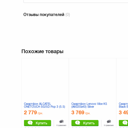
Отзывы покупателей
(0)
Похожие товары
Смартфон ALCATEL
Смартфон Lenovo Vibe K5
Смарт
ONETOUCH 5025D Pop 3 (5.5)
(A6020a40) Silver
Black 
Metallic Silver (4894461318875)
(PA2M0007UA)
2 779
3 769
3 4
грн.
грн.
Купить
Купить
К сравнению
К сравнению