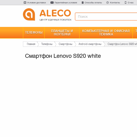
Условия доставки
Гарантийные условия
Способы оплаты
Контакты
О нас
ПЛАНШЕТЫ И
КОМПЬЮТЕРНАЯ И ОФИСНАЯ
ТЕЛЕФОНЫ
НОУТБУКИ
ТЕХНИКА
Главная
Телефоны
Смартфоны
Android-смартфоны
Смартфон Lenovo S920 wh
Смартфон Lenovo S920 white