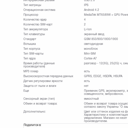
Интерфейсный разъем
USB 2.0
Тип матрицы
IPS
Операционная система
Android 4.2
Процессор
MediaTek MT6589W + GPU Powe
Количество ядер
4
Количество SIM-карт
2
Тип аккумулятора
Li-Ion
Тип клавиатуры
экранный ввод
Стандарт
GSM 850/900/1800/1900
Вспышка
светодиодная
Тип корпуса
моноблок
Тип SIM-карты
Mini-SIM
Тип ядра
Cortex-A7
Время работы (данные
разговор - 12(3G), 25(2G) ч, ож
производителя)
MP3 плеер
есть
Высокоскоростная передача данных
GPRS, EDGE, HSDPA, HSUPA
Датчик регулировки яркости
есть
Защита от пыли и влаги
нет
Еще
Приемник GPS, акселерометр, 
освещенности, виброзвонок.
Сенсорный экран (тип)
емкостный
Обмен и возврат товара:
Обмен и возврат товара осущес
согласно закону Украины "О за
Дополнительно:
Цвет или оттенок изделия на ф
Характеристики и комплектация
уведомления. Магазин не несет
производителем.
Поделится в: