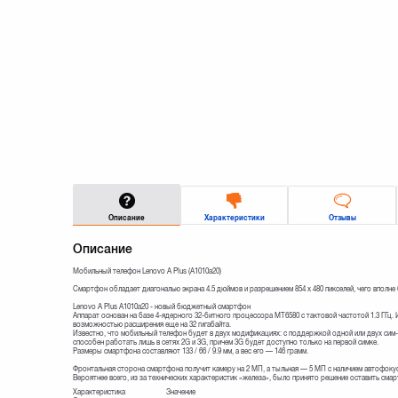
Описание
Характеристики
Отзывы
Описание
Мобильный телефон Lenovo A Plus (A1010a20)
Смартфон обладает диагональю экрана 4.5 дюймов и разрешением 854 x 480 пикселей, чего вполне
Lenovo A Plus A1010a20 - новый бюджетный смартфон
Аппарат основан на базе 4-ядерного 32-битного процессора MT6580 с тактовой частотой 1.3 ГГц. И
возможностью расширения еще на 32 гигабайта.
Известно, что мобильный телефон будет в двух модификациях: с поддержкой одной или двух сим-
способен работать лишь в сетях 2G и 3G, причем 3G будет доступно только на первой симке.
Размеры смартфона составляют 133 / 66 / 9.9 мм, а вес его — 146 грамм.
Фронтальная сторона смартфона получит камеру на 2 МП, а тыльная — 5 МП с наличием автофокус
Вероятнее всего, из за технических характеристик «железа», было принято решение оставить смар
Характеристика
Значение