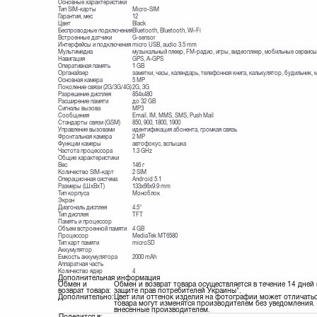
Основные характеристики
Тип SIM-карты
Micro-SIM
Гарантия, мес
12
Цвет
Black
Беспроводные подключения
Bluetooth, Bluetooth, Wi-Fi
Встроенные датчики
G-sensor
Интерфейсы и подключения
micro USB, audio 3.5 mm
Мультимедиа
музыкальный плеер, FM-радио, игры, видеоплеер, мобильные сервисы
Навигация
GPS, A-GPS
Оперативная память
1 GB
Органайзер
заметки, часы, календарь, телефонная книга, калькулятор, будильник
Основная камера
5 MP
Поколение связи (2G/3G/4G)
2G, 3G
Разрешение дисплея
854x480
Расширение памяти
до 32 GB
Сигналы вызова
MP3
Сообщения
Email, IM, MMS, SMS, Push Mail
Стандарты связи (GSM)
850, 900, 1800, 1900
Управление вызовами
идентификация абонента, громкая связь
Фронтальная камера
2 MP
Функции камеры
автофокус, вспышка
Частота процессора
1.3 GHz
Общие характеристики
Вес
146 г
Количество SIM-карт
2 SIM
Операционная система
Android 5.1
Размеры (ШxВxТ)
133x66x9.9 mm
Тип корпуса
Моноблок
Экран
Диагональ дисплея
4.5"
Тип дисплея
TFT
Память и процессор
Объем встроенной памяти
4 GB
Процессор
MediaTek MT6580
Тип карт памяти
microSD
Аккумулятор
Емкость аккумулятора
2000 mAh
Аппаратная часть
Количество ядер
4
Дополнительная информация
Обмен и
Обмен и возврат товара осуществляется в течение 14 дней
возврат товара:
защите прав потребителей Украины".
Дополнительно:
Цвет или оттенок изделия на фотографии может отличатьс
товара могут изменятся производителем без уведомления. 
внесенные производителем.
Поделится в: