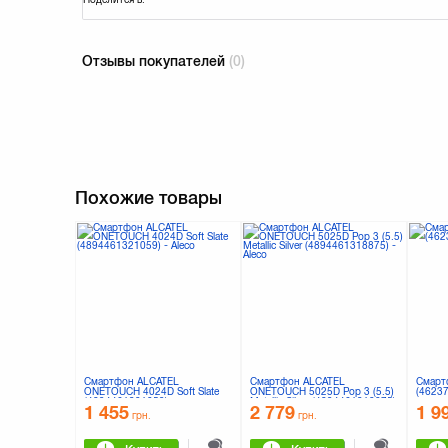
Отзывы покупателей
(0)
Похожие товары
Смартфон ALCATEL
Смартфон ALCATEL
Смартф
ONETOUCH 4024D Soft Slate
ONETOUCH 5025D Pop 3 (5.5)
(4623
(4894461321059)
Metallic Silver (4894461318875)
1 455
2 779
1 9
грн.
грн.