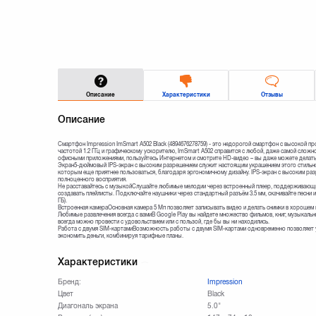
Описание
Характеристики
Отзывы
Описание
Смартфон Impression ImSmart A502 Black (4894676278759) - это недорогой смартфон с высокой 
частотой 1.2 ГГц и графическому ускорителю, ImSmart A502 справится с любой, даже самой сложно
офисными приложениями, пользуйтесь Интернетом и смотрите HD-видео – вы даже можете делать
Экран5-дюймовый IPS-экран с высоким разрешением служит настоящим украшением этого стильно
которым еще приятнее пользоваться, благодаря эргономичному дизайну. IPS-экран с высоким р
полноценного восприятия.
Не расставайтесь с музыкойСлушайте любимые мелодии через встроенный плеер, поддерживаю
создавать плейлисты. Подключайте наушники через стандартный разъём 3.5 мм, скачивайте песни и
ГБ).
Встроенная камераОсновная камера 5 Мп позволяет записывать видео и делать снимки в хорошем
Любимые развлечения всегда с вамиВ Google Play вы найдете множество фильмов, книг, музыкальн
всегда можно провести с удовольствием или с пользой, где бы вы ни находились.
Работа с двумя SIM-картамиВозможность работы с двумя SIM-картами одновременно позволяет уд
экономить деньги, комбинируя тарифные планы.
Характеристики
Бренд:
Impression
Цвет
Black
Диагональ экрана
5.0"