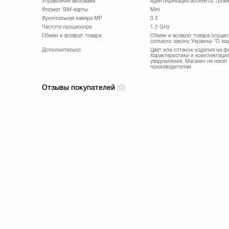
Управление вызовами
идентификация абонента, громк
Формат SIM-карты
Mini
Фронтальная камера МР
0.3
Частота процессора
1.2 GHz
Обмен и возврат товара:
Обмен и возврат товара осущес
согласно закону Украины "О за
Дополнительно:
Цвет или оттенок изделия на ф
Характеристики и комплектация
уведомления. Магазин не несет
производителем.
Отзывы покупателей
(0)