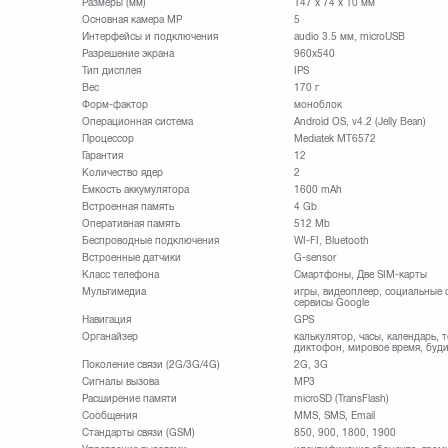
Размеры (мм)
147 x 74 x 10 мм
Основная камера МР
5
Интерфейсы и подключения
audio 3.5 мм, microUSB
Разрешение экрана
960x540
Тип дисплея
IPS
Вес
170 г
Форм-фактор
моноблок
Операционная система
Android OS, v4.2 (Jelly Bean)
Процессор
Mediatek MT6572
Гарантия
12
Количество ядер
2
Емкость аккумулятора
1600 mAh
Встроенная память
4 Gb
Оперативная память
512 Mb
Беспроводные подключения
WI-FI, Bluetooth
Встроенные датчики
G-sensor
Класс телефона
Смартфоны, Две SIM-карты
Мультимедиа
игры, видеоплеер, социальные 
сервисы Google
Навигация
GPS
Органайзер
калькулятор, часы, календарь, 
диктофон, мировое время, буд
Поколение связи (2G/3G/4G)
2G, 3G
Сигналы вызова
MP3
Расширение памяти
microSD (TransFlash)
Сообщения
MMS, SMS, Email
Стандарты связи (GSM)
850, 900, 1800, 1900