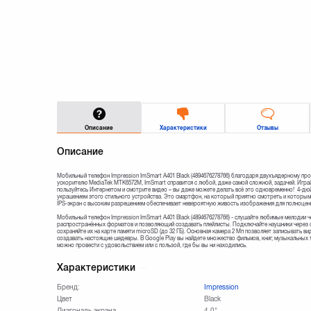
Описание
Характеристики
Отзывы
Описание
Мобильный телефон Impression ImSmart A401 Black (4894676278766) благодаря двухъядерному про
ускорителю MediaTek MTK6572M, ImSmart справится с любой, даже самой сложной, задачей. Игра
пользуйтесь Интернетом и смотрите видео – вы даже можете делать всё это одновременно! 4-д
украшением этого стильного устройства. Это смартфон, на который приятно смотреть и которым
IPS-экран с высоким разрешением обеспечивает невероятную живость изображения для полноцен
Мобильный телефон Impression ImSmart A401 Black (4894676278766) - cлушайте любимые мелодии
распространённых форматов и позволяющий создавать плейлисты. Подключайте наушники через ст
сохраняйте их на карте памяти microSD (до 32 ГБ). Основная камера 2 Мп позволяет записывать ви
создавать настоящие шедевры. В Google Play вы найдете множество фильмов, книг, музыкальных 
можно провести с удовольствием или с пользой, где бы вы ни находились.
Характеристики
Бренд:
Impression
Цвет
Black
Диагональ экрана
4.0"