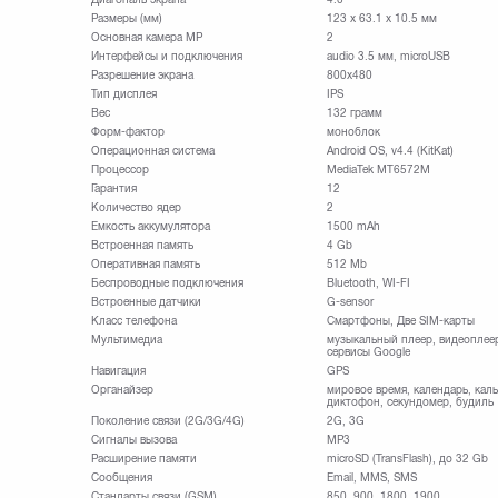
Размеры (мм)
123 x 63.1 x 10.5 мм
Основная камера МР
2
Интерфейсы и подключения
audio 3.5 мм, microUSB
Разрешение экрана
800x480
Тип дисплея
IPS
Вес
132 грамм
Форм-фактор
моноблок
Операционная система
Android OS, v4.4 (KitKat)
Процессор
MediaTek MT6572M
Гарантия
12
Количество ядер
2
Емкость аккумулятора
1500 mAh
Встроенная память
4 Gb
Оперативная память
512 Mb
Беспроводные подключения
Bluetooth, WI-FI
Встроенные датчики
G-sensor
Класс телефона
Смартфоны, Две SIM-карты
Мультимедиа
музыкальный плеер, видеоплеер
сервисы Google
Навигация
GPS
Органайзер
мировое время, календарь, каль
диктофон, секундомер, будиль
Поколение связи (2G/3G/4G)
2G, 3G
Сигналы вызова
MP3
Расширение памяти
microSD (TransFlash), до 32 Gb
Сообщения
Email, MMS, SMS
Стандарты связи (GSM)
850, 900, 1800, 1900