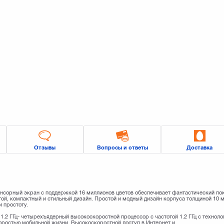
Отзывы
Вопросы и ответы
Доставка
енсорный экран с поддержкой 16 миллионов цветов обеспечивает фантастический по
й, компактный и стильный дизайн. Простой и модный дизайн корпуса толщиной 10 
и простоту.
.2 ГГц- четырехъядерный высокоскоростной процессор с частотой 1.2 ГГц с техноло
оростью мобильной жизни. Высокоскоростной доступ в Интернет и