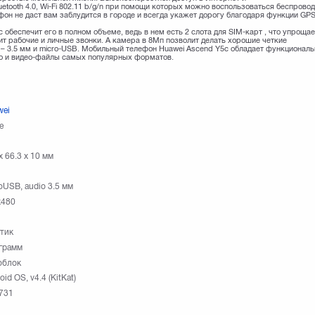
ooth 4.0, Wi-Fi 802.11 b/g/n при помощи которых можно воспользоваться беспрово
фон не даст вам заблудится в городе и всегда укажет дорогу благодаря функции GPS
 обеспечит его в полном объеме, ведь в нем есть 2 слота для SIM-карт , что упрощае
ит рабочие и личные звонки. А камера в 8Мп позволит делать хорошие четкие
– 3.5 мм и micro-USB. Мобильный телефон Huawei Ascend Y5c обладает функционал
о и видео-файлы самых популярных форматов.
wei
e
x 66.3 x 10 мм
oUSB, audio 3.5 мм
x480
тик
грамм
облок
oid OS, v4.4 (KitKat)
731