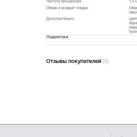
Частота процессора
1.2 
Обмен и возврат товара:
Обме
зако
Дополнительно:
Цвет
Хара
увед
прои
Поделится в:
Отзывы покупателей
(0)