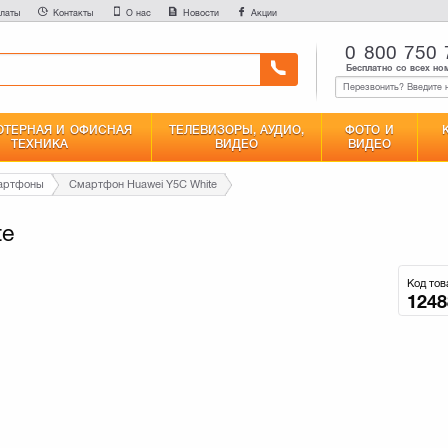
латы
Контакты
О нас
Новости
Акции
0 800 750 
Бесплатно со всех но
ТЕРНАЯ И ОФИСНАЯ
ТЕЛЕВИЗОРЫ, АУДИО,
ФОТО И
ТЕХНИКА
ВИДЕО
ВИДЕО
мартфоны
Смартфон Huawei Y5C White
te
Код тов
1248