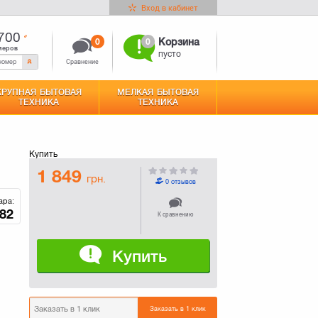
Вход в кабинет
700
0
0
Корзина
меров
пусто
Сравнение
КРУПНАЯ БЫТОВАЯ
МЕЛКАЯ БЫТОВАЯ
ТЕХНИКА
ТЕХНИКА
Купить
1 849
грн.
0 отзывов
ара:
82
К сравнению
Купить
Заказать в 1 клик