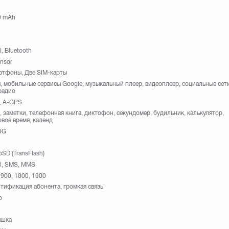
0 mAh
I, Bluetooth
nsor
ртфоны, Две SIM-карты
, мобильные сервисы Google, музыкальный плеер, видеоплеер, социальные сети
радио
, A-GPS
, заметки, телефонная книга, диктофон, секундомер, будильник, калькулятор,
вое время, календ
3G
oSD (TransFlash)
l, SMS, MMS
 900, 1800, 1900
тификация абонента, громкая связь
o
ышка