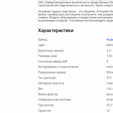
GPS. Коммуникационные возможности представлены Bluet
гарнитурой или подключиться к интернету. Также смарт
Основная задача смартфона - это общение. И Huawei Y5c
выбор тарифов для разговоров и интернета, или раздел
снимки. Модель оборудована стандартными разъемами 
мультимедиа-плеером, способным воспроизводить ауди
Характеристики
Бренд:
Hua
Цвет
Whit
Диагональ экрана
4.5"
Размеры (мм)
129 
Основная камера МР
8
Интерфейсы и подключения
micr
Разрешение экрана
854
Тип дисплея
TFT
Материал корпуса
плас
Вес
142 
Форм-фактор
мон
Операционная система
Andr
Процессор
SC7
Гарантия
12