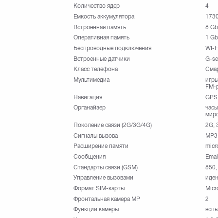
Количество ядер
4
Емкость аккумулятора
173
Встроенная память
8 Gb
Оперативная память
1 Gb
Беспроводные подключения
WI-F
Встроенные датчики
G-se
Класс телефона
Сма
Мультимедиа
игры
FM-
Навигация
GPS
Органайзер
часы
миро
Поколение связи (2G/3G/4G)
2G, 
Сигналы вызова
MP3
Расширение памяти
micr
Сообщения
Emai
Стандарты связи (GSM)
850,
Управление вызовами
иден
Формат SIM-карты
Micr
Фронтальная камера МР
2
Функции камеры
всп