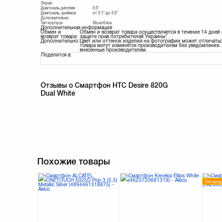
Экран
Диагональ дисплея
5.5"
Диагональ, дюймов
от 5.1" до 5.5"
Дополнительно
Тип корпуса
Моноблок
Дополнительная информация
Обмен и
Обмен и возврат товара осуществляется в течение 14 дней
возврат товара:
защите прав потребителей Украины".
Дополнительно:
Цвет или оттенок изделия на фотографии может отличатьс
товара могут изменятся производителем без уведомления. 
внесенные производителем.
Поделится в:
Отзывы о Смартфон HTC Desire 820G
Dual White
Похожие товары
Топ про