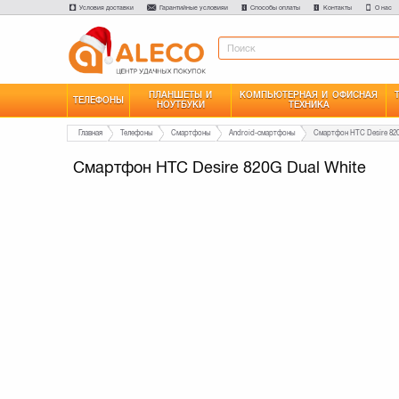
Условия доставки
Гарантийные условияи
Способы оплаты
Контакты
О нас
ПЛАНШЕТЫ И
КОМПЬЮТЕРНАЯ И ОФИСНАЯ
ТЕЛЕФОНЫ
НОУТБУКИ
ТЕХНИКА
Главная
Телефоны
Смартфоны
Android-смартфоны
Смартфон HTC Desire 820
Смартфон HTC Desire 820G Dual White