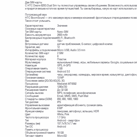
Две SIM-карты
C HTC Desire 820G Dual Sim ты полностью управляешь своим общением. Возможность использован
и придется весьма кстати во время путешествий. Ты сам выбираешь, какую из карт использовать в 
Потрясающий звук
HTC BoomSound — это максимум звука и минимум искажений: фронтальные стереодинамики позво
Такое стоит услышать.
Характеристика
Значение
Основные характеристики
Тип SIM-карты
Nano-SIM
Ёмкость аккумулятора
2600 mAh
Беспроводные подключения
Wi-Fi, Bluetooth
Вес
154 г
Встроенные датчики
датчик приближения, G-sensor, цифровой компас
Гарантия, мес
12
Интерфейсы и подключения
Micro USB, Audio 3.5 mm
Количество SIM-карт
2 SIM
Количество ядер
8
Материал корпуса
Пластик
Мультимедиа
музыкальный плеер, игры, мобильные сервисы Google, социальные се
Навигация
GPS, A-GPS
Оперативная память
1 GB
Операционная система
Android 5.0
Органайзер
часы, секундомер, календарь, мировое время, калькулятор, диктофон,
Основная камера
13 MP
Поколение связи (2G/3G/4G)
2G, 3G
Процессор
Mediatek MT6592
Разрешение дисплея
1280х720
Расширение памяти
До 32 GB
Сигналы вызова
MP3, полифония, монофонические
Сообщения
Email, MMS, SMS, Push Mail
Стандарты связи (GSM)
850, 900, 1800, 1900
Тип дисплея
IPS
Управление вызовами
идентификация абонента, громкая связь
Фронтальная камера
8 MP
Функции камеры
панорама, автофокус, вспышка, HDR
Цвет
White, Pink
Частота процессора
1.7 GHz
Тип
Android - смартфон
Размеры (мм)
157.7x78.7x7.7 мм
Тип ОС
Android
Память и процессор
Объём встроенной памяти
16 GB
Тип карт памяти
MicroSD