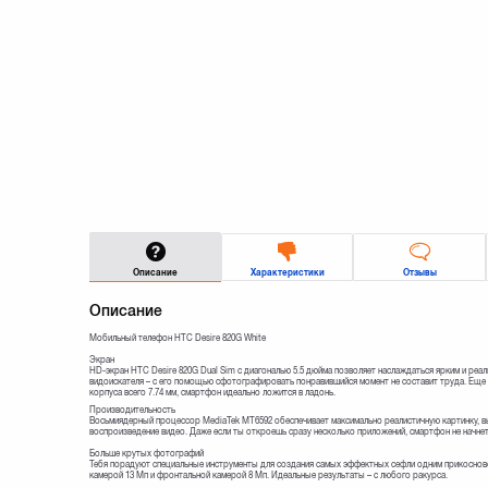
Описание
Характеристики
Отзывы
Описание
Мобильный телефон HTC Desire 820G White
Экран
HD-экран HTC Desire 820G Dual Sim c диагональю 5.5 дюйма позволяет наслаждаться ярким и реа
видоискателя – с его помощью сфотографировать понравившийся момент не составит труда. Ещ
корпуса всего 7.74 мм, смартфон идеально ложится в ладонь.
Производительность
Восьмиядерный процессор MediaTek MT6592 обеспечивает максимально реалистичную картинку, вы
воспроизведение видео. Даже если ты откроешь сразу несколько приложений, смартфон не начнет
Больше крутых фотографий
Тебя порадуют специальные инструменты для создания самых эффектных сефли одним прикоснове
камерой 13 Мп и фронтальной камерой 8 Мп. Идеальные результаты – с любого ракурса.