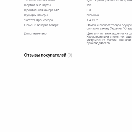
Управление вызовами
идентификация абонента, громк
Формат SIM-карты
Mini
Фронтальная камера МР
0.3
Функции камеры
вспышка
Частота процессора
1.4 GHz
Обмен и возврат товара:
Обмен и возврат товара осущес
согласно закону Украины "О за
Дополнительно:
Цвет или оттенок изделия на ф
Характеристики и комплектация
уведомления. Магазин не несет
производителем.
Отзывы покупателей
(0)