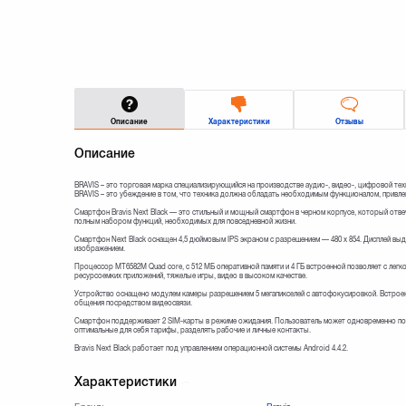
Описание
Характеристики
Отзывы
Описание
BRAVIS – это торговая марка специализирующийся на производстве аудио-, видео-, цифровой тех
BRAVIS – это убеждение в том, что техника должна обладать необходимым функционалом, привл
Смартфон Bravis Next Black — это стильный и мощный смартфон в черном корпусе, который отве
полным набором функций, необходимых для повседневной жизни.
Смартфон Next Black оснащен 4,5 дюймовым IPS экраном с разрешением — 480 х 854. Дисплей вы
изображением.
Процессор МТ6582М Quad core, с 512 МБ оперативной памяти и 4 ГБ встроенной позволяет с лег
ресурсоемких приложений, тяжелые игры, видео в высоком качестве.
Устройство оснащено модулем камеры разрешением 5 мегапикселей с автофокусировкой. Встрое
общения посредством видеосвязи.
Смартфон поддерживает 2 SIM-карты в режиме ожидания. Пользователь может одновременно пол
оптимальные для себя тарифы, разделять рабочие и личные контакты.
Bravis Next Black работает под управлением операционной системы Android 4.4.2.
Характеристики