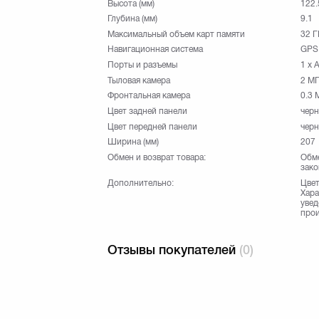
Высота (мм)
122.
Глубина (мм)
9.1
Максимальный объем карт памяти
32 Г
Навигационная система
GPS
Порты и разъемы
1 x 
Тыловая камера
2 М
Фронтальная камера
0.3 
Цвет задней панели
чер
Цвет передней панели
чер
Ширина (мм)
207
Обмен и возврат товара:
Обме
зако
Дополнительно:
Цвет
Хара
увед
прои
Отзывы покупателей
(0)