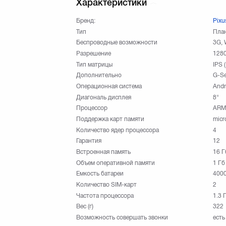
Характеристики
Бренд:
Pixu
Тип
План
Беспроводные возможности
3G, 
Разрешение
1280
Тип матрицы
IPS 
Дополнительно
G-Se
Операционная система
Andr
Диагональ дисплея
8"
Процессор
ARM 
Поддержка карт памяти
mic
Количество ядер процессора
4
Гарантия
12
Встроенная память
16 Г
Объем оперативной памяти
1 Гб
Емкость батареи
400
Количество SIM-карт
2
Частота процессора
1.3 
Вес (г)
322
Возможность совершать звонки
есть