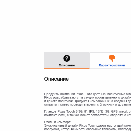
Описание
Характеристики
Описание
Продукты компании Pixus – это цветные, позитивные э
Pixus разрабатываются в студии промышленного дизайн
и яркого позитива! Продукты компании Pixus созданы дл
открытия, клево проводить время с близкими и друзьям
ПланшетPixus Touch 8 3G, 8", IPS, 16ГБ, 3G, GPS, metal
компактности, а также может похвастать невероятно че
Стиль и комфорт
Эксклюзивный дизайн Pixus Touch дарит настоящий ком
корпусом, который имеет небольшие габариты, благодар