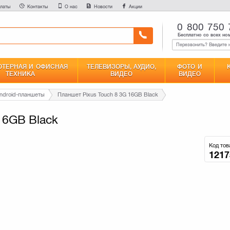
латы
Контакты
О нас
Новости
Акции
0 800 750 
Бесплатно со всех но
ТЕРНАЯ И ОФИСНАЯ
ТЕЛЕВИЗОРЫ, АУДИО,
ФОТО И
ТЕХНИКА
ВИДЕО
ВИДЕО
ndroid-планшеты
Планшет Pixus Touch 8 3G 16GB Black
16GB Black
Код тов
1217