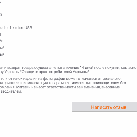
5
Б
Audio, 1 x microUSB
П
Мп
ный
ный
н и возврат товара осуществляется в течение 14 дней после покупки, согласно
ну Украины "О защите прав потребителей Украины".
 или оттенок изделия на фотографии может отличаться от реального.
ктеристики и комплектация товара могут изменятся производителем без
омления. Магазин не несет ответственности за изменения, внесенные
зводителем.
Написать отзыв