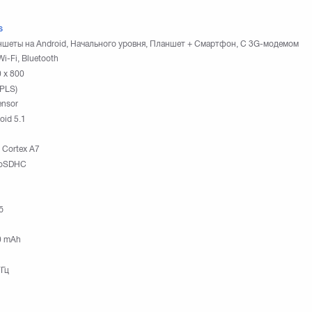
s
шеты на Android, Начального уровня, Планшет + Смартфон, С 3G-модемом
Wi-Fi, Bluetooth
 х 800
(PLS)
nsor
oid 5.1
Cortex A7
roSDHC
б
0 mAh
ГГц