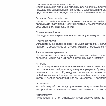
Экран превосходного качества
Изображение на экране с высоким разрешением всегда 
площадь передней панели планшета, а благодаря широ
друзьями. На тонком, чувствительном к прикосновению
Отличное быстродействие
В основу девайса положен высокопроизводительный про
предусматривает графический адаптер и высокоскорос
современными приложениями.
Превосходный звук
Насладитесь прекрасным качеством звука и окунитесь 
Всегда на связи
Оставайтесь на связи со своей семьёй, друзьями и кол
на память особые моменты своей жизни с помощью осно
Расширяемое хранилище
На планшете хватит места для всех ваших файлов – фи
быть расширена за счёт дополнительной карты памяти.
Интернет
Высокоскоростное Wi-Fi-подключение позволит вам быст
спортивных матчей, ищите кулинарные рецепты, бронир
высокоскоростного 3G, что делает новинку по-настояще
любой точке мира. Всегда оставаться online не всегда 
который всегда подскажет, где вы находитесь и сориен
ОС Android
Устройство работает под управлением операционной си
интерфейсом, а также возможностью скачивать множест
Автономность
Pixus Touch - это по-настоящему мобильное устройство