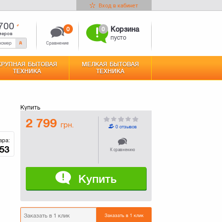
Вход в кабинет
700
0
0
Корзина
меров
пусто
Сравнение
КРУПНАЯ БЫТОВАЯ
МЕЛКАЯ БЫТОВАЯ
ТЕХНИКА
ТЕХНИКА
Купить
2 799
грн.
0 отзывов
ара:
53
К сравнению
Купить
Заказать в 1 клик