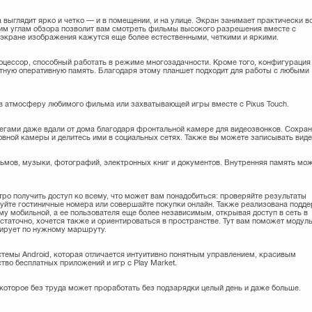
выглядит ярко и четко — и в помещении, и на улице. Экран занимает практически в
ким углам обзора позволит вам смотреть фильмы высокого разрешения вместе с
 экране изображения кажутся еще более естественными, четкими и яркими.
цессор, способный работать в режиме многозадачности. Кроме того, конфигурация
тную оперативную память. Благодаря этому планшет подходит для работы с любыми
в атмосферу любимого фильма или захватывающей игры вместе с Pixus Touch.
легами даже вдали от дома благодаря фронтальной камере для видеозвонков. Сохра
вной камеры и делитесь ими в социальных сетях. Также вы можете записывать виде
льмов, музыки, фотографий, электронных книг и документов. Внутренняя память мо
ро получить доступ ко всему, что может вам понадобиться: проверяйте результаты
уйте гостиничные номера или совершайте покупки онлайн. Также реализована подд
му мобильной, а ее пользователя еще более независимым, открывая доступ в сеть в
достаточно, хочется также и ориентироваться в пространстве. Тут вам поможет модул
тирует по нужному маршруту.
стемы Android, которая отличается интуитивно понятным управлением, красивым
во бесплатных приложений и игр с Play Market.
, которое без труда может проработать без подзарядки целый день и даже больше.