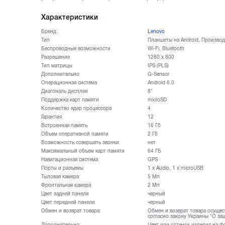
Характеристики
Бренд:
Lenovo
Тип
Планшеты на Android, Произво
Беспроводные возможности
Wi-Fi, Bluetooth
Разрешение
1280 х 800
Тип матрицы
IPS (PLS)
Дополнительно
G-Sensor
Операционная система
Android 6.0
Диагональ дисплея
8"
Поддержка карт памяти
microSD
Количество ядер процессора
4
Гарантия
12
Встроенная память
16 Гб
Объем оперативной памяти
2 Гб
Возможность совершать звонки
нет
Максимальный объем карт памяти
64 ГБ
Навигационная система
GPS
Порты и разъемы
1 x Audio, 1 x microUSB
Тыловая камера
5 Мп
Фронтальная камера
2 Мп
Цвет задней панели
черный
Цвет передней панели
черный
Обмен и возврат товара:
Обмен и возврат товара осущес
согласно закону Украины "О за
Дополнительно:
Цвет или оттенок изделия на ф