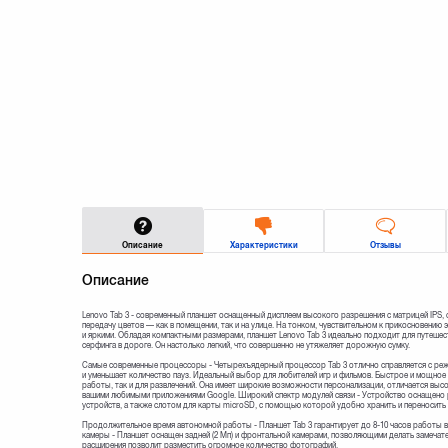
Описание
Характеристики
Отзывы
Описание
Lenovo Tab 3 - современный планшет оснащенный дисплеем высокого разрешения с матрицей IPS,
передачу цветов — как в помещении, так и на улице. На тонком, чувствительном к прикосновению
и яркими. Обладая компактными размерами, планшет Lenovo Tab 3 идеально подходит для путешест
серфинга в дороге. Он настолько легкий, что совершенно не утяжеляет дорожную сумку.
Самые современные процессоры - Четырехъядерный процессор Tab 3 отлично справляется с реж
и уменьшает количество пауз. Идеальный выбор для любителей игр и фильмов. Быстрое и мощное 
работы, так и для развлечений. Она имеет широкие возможности персонализации, отличается вы
вашими любимыми приложениями Google. Широкий спектр модулей связи - Устройство оснащено 
устройств, а также слотом для карты microSD, с помощью которой удобно хранить и переносить
Продолжительное время автономной работы - Планшет Tab 3 гарантирует до 8-10 часов работы в 
камеры - Планшет оснащен задней (2 Мп) и фронтальной камерами, позволяющими делать замечат
расширения позволит разместить огромное количество фотографий.