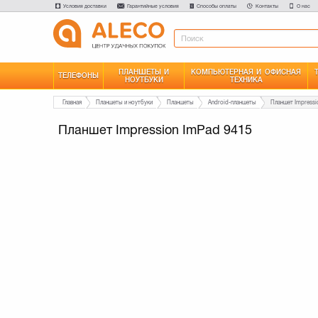
Условия доставки
Гарантийные условия
Способы оплаты
Контакты
О нас
ПЛАНШЕТЫ И
КОМПЬЮТЕРНАЯ И ОФИСНАЯ
ТЕЛЕФОНЫ
НОУТБУКИ
ТЕХНИКА
Главная
Планшеты и ноутбуки
Планшеты
Android-планшеты
Планшет Impressi
Планшет Impression ImPad 9415