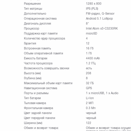
Разрешение
1280 х 800
Тип матрицы
IPS (PLS)
Дополнительно
FM-радио, G-Sensor
Операционная система
Android 5.1 Lollipop
Диагональ дисплея
8"
Процессор
Intel Atom x3-C3230RK
Поддержка карт памяти
microSD
Количество ядер процессора
4
Гарантия
12
Встроенная память
16 Гб
Объем оперативной памяти
1 Гб
Емкость батареи
4400 mAh
Частота процессора
1.2 ГГц
Возможность совершать звонки
есть
Высота (мм)
208
Глубина (мм)
8
Максимальный объем карт памяти
32 ГБ
Навигационная система
GPS
Порты и разъемы
1 x microUSB, 1 x Audio
Тип батареи
Li-Ion
Тыловая камера
2 МП
Фронтальная камера
0.3 Мп
Цвет задней панели
черный
Цвет передней панели
черный
Ширина (мм)
122
Обмен и возврат товара:
Обмен и возврат товара осущес