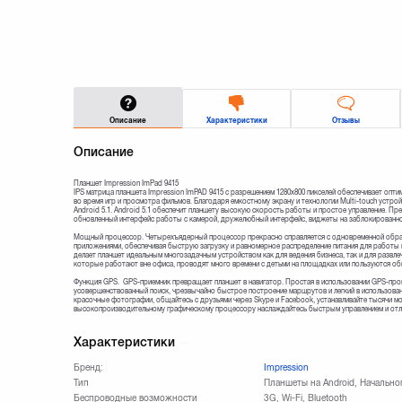
Описание
Характеристики
Отзывы
Описание
Планшет Impression ImPad 9415
IPS матрица планшета Impression ImPAD 9415 с разрешением 1280x800 пикселей обеспечивает оп
во время игр и просмотра фильмов. Благодаря емкостному экрану и технологии Multi-touch устро
Android 5.1. Android 5.1 обеспечит планшету высокую скорость работы и простое управление. 
обновленный интерфейс работы с камерой, дружелюбный интерфейс, виджеты на заблокированном
Мощный процессор. Четырехъядерный процессор прекрасно справляется с одновременной обраб
приложениями, обеспечивая быструю загрузку и равномерное распределение питания для работы
делает планшет идеальным многозадачным устройством как для ведения бизнеса, так и для развле
которые работают вне офиса, проводят много времени с детьми на площадках или пользуются об
Функция GPS. GPS-приемник превращает планшет в навигатор. Простая в использовании GPS-про
усовершенствованный поиск, чрезвычайно быстрое построение маршрутов и легкий в использован
красочные фотографии, общайтесь с друзьями через Skype и Facebook, устанавливайте тысячи м
высокопроизводительному графическому процессору наслаждайтесь быстрым управлением и отли
Характеристики
Бренд:
Impression
Тип
Планшеты на Android, Начально
Беспроводные возможности
3G, Wi-Fi, Bluetooth