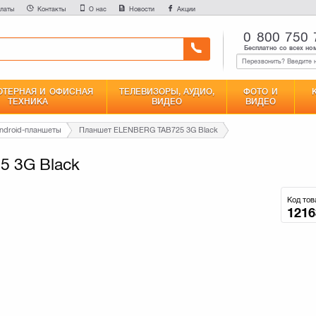
латы
Контакты
О нас
Новости
Акции
0 800 750 
Бесплатно со всех но
ТЕРНАЯ И ОФИСНАЯ
ТЕЛЕВИЗОРЫ, АУДИО,
ФОТО И
ТЕХНИКА
ВИДЕО
ВИДЕО
ndroid-планшеты
Планшет ELENBERG TAB725 3G Black
 3G Black
Код тов
1216