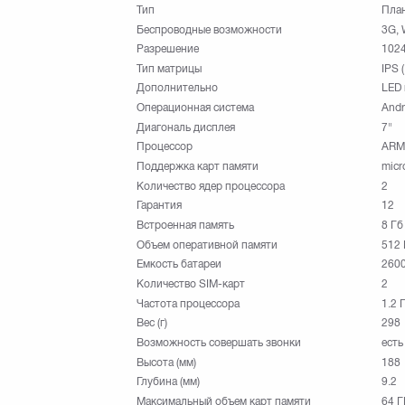
Тип
План
Беспроводные возможности
3G, 
Разрешение
1024
Тип матрицы
IPS 
Дополнительно
LED
Операционная система
Andr
Диагональ дисплея
7"
Процессор
ARM 
Поддержка карт памяти
mic
Количество ядер процессора
2
Гарантия
12
Встроенная память
8 Гб
Объем оперативной памяти
512
Емкость батареи
260
Количество SIM-карт
2
Частота процессора
1.2 
Вес (г)
298
Возможность совершать звонки
есть
Высота (мм)
188
Глубина (мм)
9.2
Максимальный объем карт памяти
64 Г