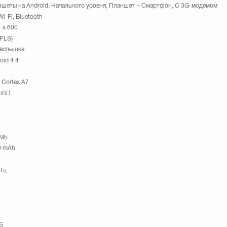
шеты на Android, Начального уровня, Планшет + Смартфон, С 3G-модемом
Wi-Fi, Bluetooth
 х 600
(PLS)
 вспышка
oid 4.4
Cortex A7
roSD
 Мб
0 mAh
ГГц
Б