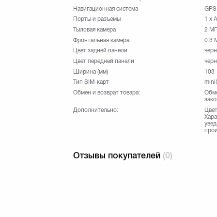
Навигационная система
GPS
Порты и разъемы
1 x 
Тыловая камера
2 М
Фронтальная камера
0.3 
Цвет задней панели
чер
Цвет передней панели
чер
Ширина (мм)
108
Тип SIM-карт
mini
Обмен и возврат товара:
Обме
зако
Дополнительно:
Цвет
Хара
увед
прои
Отзывы покупателей
(0)