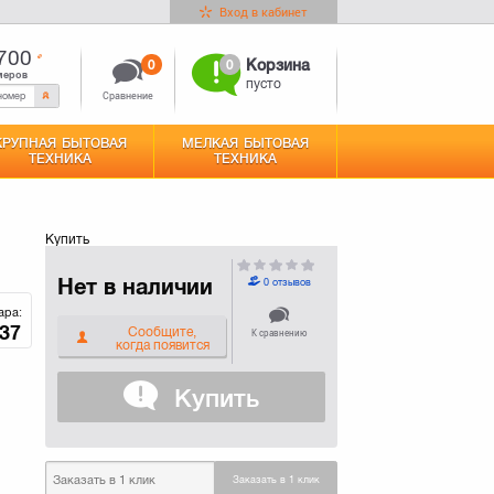
Вход в кабинет
700
0
0
Корзина
меров
пусто
Сравнение
КРУПНАЯ БЫТОВАЯ
МЕЛКАЯ БЫТОВАЯ
ТЕХНИКА
ТЕХНИКА
Купить
Нет в наличии
0 отзывов
ара:
37
Сообщите,
К сравнению
когда появится
Купить
Заказать в 1 клик