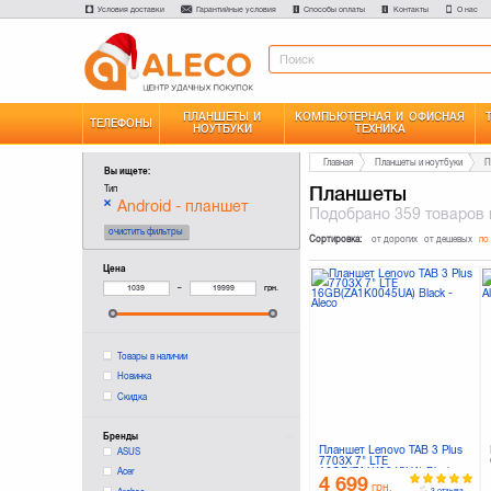
Условия доставки
Гарантийные условия
Способы оплаты
Контакты
О нас
ПЛАНШЕТЫ И
КОМПЬЮТЕРНАЯ И ОФИСНАЯ
ТЕЛЕФОНЫ
НОУТБУКИ
ТЕХНИКА
Главная
Планшеты и ноутбуки
П
Вы ищете:
Планшеты
Тип
Android - планшет
Подобрано
359 товаров
очистить фильтры
Сортировка:
от дорогих
от дешевых
по
Цена
–
грн.
Товары в наличии
Новинка
Скидка
Бренды
Планшет Lenovo TAB 3 Plus
ASUS
7703X 7" LTE
16GB(ZA1K0045UA) Black
Acer
4 699
грн.
3 отзыва