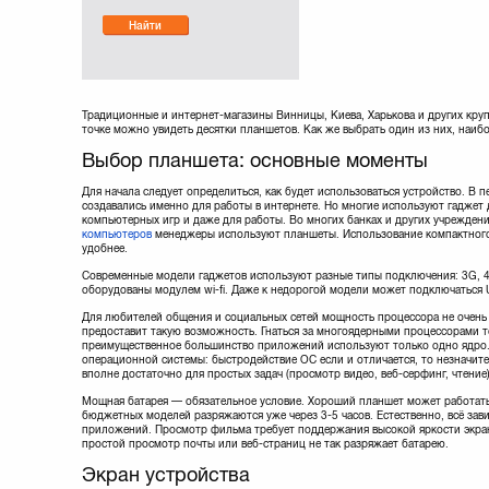
Найти
Традиционные и интернет-магазины Винницы, Киева, Харькова и других кр
точке можно увидеть десятки планшетов. Как же выбрать один из них, наи
Выбор планшета: основные моменты
Для начала следует определиться, как будет использоваться устройство. В 
создавались именно для работы в интернете. Но многие используют гаджет 
компьютерных игр и даже для работы. Во многих банках и других учрежден
компьютеров
менеджеры используют планшеты. Использование компактного
удобнее.
Современные модели гаджетов используют разные типы подключения: 3G, 4G,
оборудованы модулем wi-fi. Даже к недорогой модели может подключаться
Для любителей общения и социальных сетей мощность процессора не очень
предоставит такую возможность. Гнаться за многоядерными процессорами то
преимущественное большинство приложений используют только одно ядро. 
операционной системы: быстродействие ОС если и отличается, то незначите
вполне достаточно для простых задач (просмотр видео, веб-серфинг, чтение)
Мощная батарея — обязательное условие. Хороший планшет может работать 
бюджетных моделей разряжаются уже через 3-5 часов. Естественно, всё зав
приложений. Просмотр фильма требует поддержания высокой яркости экрана
простой просмотр почты или веб-страниц не так разряжает батарею.
Экран устройства