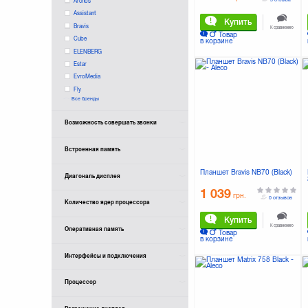
Archos
Assistant
Купить
Bravis
К сравнению
Товар
Cube
в корзине
ELENBERG
Estar
EvroMedia
Fly
Все бренды
Fujitsu
Gazer
Возможность совершать звонки
Gear Feel
Globex
Встроенная память
Huawei
IconBIT
Планшет Bravis NB70 (Black)
Диагональ дисплея
Impression
Jeka
1 039
грн.
0 отзывов
Количество ядер процессора
Lenovo
MYTAB
Купить
К сравнению
Matrix
Оперативная память
Товар
в корзине
Modecom
Nomi
Интерфейсы и подключения
PRESTIGIO
Pixus
Процессор
PocketBook
SENKATEL