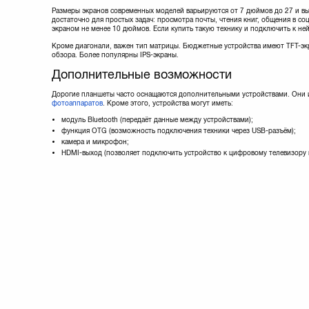
Размеры экранов современных моделей варьируются от 7 дюймов до 27 и вы
достаточно для простых задач: просмотра почты, чтения книг, общения в со
экраном не менее 10 дюймов. Если купить такую технику и подключить к не
Кроме диагонали, важен тип матрицы. Бюджетные устройства имеют TFT-экр
обзора. Более популярны IPS-экраны.
Дополнительные возможности
Дорогие планшеты часто оснащаются дополнительными устройствами. Они
фотоаппаратов
. Кроме этого, устройства могут иметь:
модуль Bluetooth (передаёт данные между устройствами);
функция OTG (возможность подключения техники через USB-разъём);
камера и микрофон;
HDMI-выход (позволяет подключить устройство к цифровому телевизору и