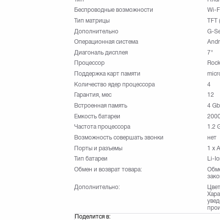
Беспроводные возможности
Wi-F
Тип матрицы
TFT 
Дополнительно
G-Se
Операционная система
Andr
Диагональ дисплея
7"
Процессор
Rock
Поддержка карт памяти
mic
Количество ядер процессора
4
Гарантия, мес
12
Встроенная память
4 Gb
Емкость батареи
200
Частота процессора
1.2 
Возможность совершать звонки
нет
Порты и разъемы
1 x 
Тип батареи
Li-I
Обмен и возврат товара:
Обме
зако
Дополнительно:
Цвет
Хара
увед
прои
Поделится в: