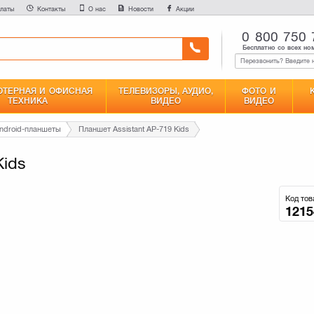
латы
Контакты
О нас
Новости
Акции
0 800 750 
Бесплатно со всех но
ТЕРНАЯ И ОФИСНАЯ
ТЕЛЕВИЗОРЫ, АУДИО,
ФОТО И
ТЕХНИКА
ВИДЕО
ВИДЕО
ndroid-планшеты
Планшет Assistant AP-719 Kids
Kids
Код тов
1215