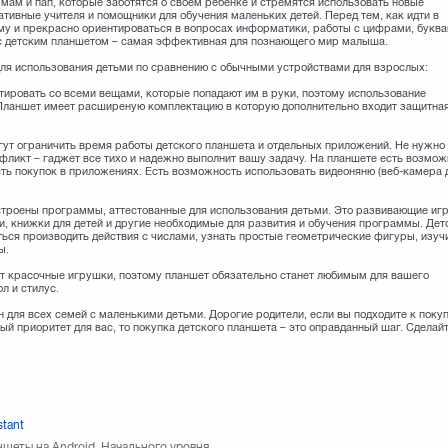
мам и пап, которые заботятся о своем ребенке и стремятся использовать новые
ативные учителя и помощники для обучения маленьких детей. Перед тем, как идти в
у и прекрасно ориентироваться в вопросах информатики, работы с цифрами, буква
 с детским планшетом – самая эффективная для познающего мир малыша.
 для использования детьми по сравнению с обычными устройствами для взрослых:
тировать со всеми вещами, которые попадают им в руки, поэтому использование
 Планшет имеет расширеную комплектацию в которую дополнительно входит защитна
гут ограничить время работы детского планшета и отдельных приложений. Не нужно
нфликт – гаджет все тихо и надежно выполнит вашу задачу. На планшете есть возмож
сть покупок в приложениях. Есть возможность использовать видеоняню (веб-камера 
строены программы, аттестованные для использования детьми. Это развивающие иг
и, книжки для детей и другие необходимые для развития и обучения программы. Дет
ься производить действия с числами, узнать простые геометрические фигуры, изуч
ы.
ят красочные игрушки, поэтому планшет обязательно станет любимым для вашего
л и стилус.
 для всех семей с маленькими детьми. Дорогие родители, если вы подходите к поку
ный приоритет для вас, то покупка детского планшета – это оправданный шаг. Сделай
stant
шеты на Android, Начального уровня