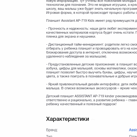
новую информацию. Тут учтены все пожелания молодых 
технологии для познания. Это не модные игрушки, а кре
школу, ваш малыш уже будет знать начальную программ
Игровая форма, в которой происходит процесс работы
Планшет Assistant AP-719 Kids имеет ряд преимуществ
- Прочность и надежность: наши дети любят эксперимен
качественных материалов корпуса будет очень кстати.
пленка для экрана и наушники.
- Дистанционный тайм-менеджмент: родители легко смо
отбирать у ребенка планшет и провоцировать его на ко
блокирования доступа в интернет, отключена возможно
удаленного наблюдения за малышом).
- Предустановленные детские приложения: в планшет в
азбука, цифры для малышей, основы математики, сказк
планшет позволит быстро выучить буквы, цифры, научит
цвета, а также поиграть в познавательные и добрые игр
- Яркий привлекательный дизайн интерфейса: дети люб
малыша. В списке возможных аксессуаров – яркие чехо
Детский планшет ASSISTANT AP-719 kinder рекомендован
ответственно и рационально, а развитие ребенка – глав
ребенку качественный и полезный подарок!
Характеристики
Бренд:
Assi
Тип
План