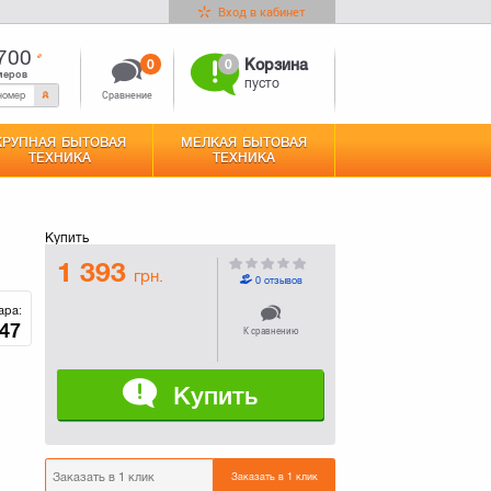
Вход в кабинет
700
0
0
Корзина
меров
пусто
Сравнение
КРУПНАЯ БЫТОВАЯ
МЕЛКАЯ БЫТОВАЯ
ТЕХНИКА
ТЕХНИКА
Купить
1 393
грн.
0 отзывов
ара:
47
К сравнению
Купить
Заказать в 1 клик