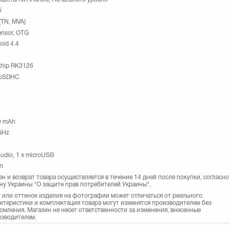
i
(TN, MVA)
nsor, OTG
oid 4.4
hip RK3126
roSDHC
0 mAh
GHz
Audio, 1 x microUSB
on
н и возврат товара осуществляется в течение 14 дней после покупки, согласно
ну Украины "О защите прав потребителей Украины".
 или оттенок изделия на фотографии может отличаться от реального.
ктеристики и комплектация товара могут изменятся производителем без
омления. Магазин не несет ответственности за изменения, внесенные
зводителем.