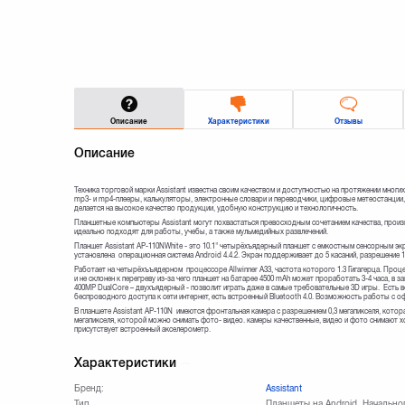
Описание
Характеристики
Отзывы
Описание
Техника торговой марки Assistant известна своим качеством и доступностью на протяжении мног
mp3- и mp4-плееры, калькуляторы, электронные словари и переводчики, цифровые метеостанции
делается на высокое качество продукции, удобную конструкцию и технологичность.
Планшетные компьютеры Assistant могут похвастаться превосходным сочетанием качества, произ
идеально подходят для работы, учебы, а также мульмедийных развлечений.
Планшет Assistant АР-110NWhite - это 10.1" четырёхъядерный планшет с емкостным сенсорным экр
установлена операционная система Android 4.4.2. Экран поддерживает до 5 касаний, разрешение 10
Работает на четырёхъъядерном процессоре Allwinner A33, частота которого 1.3 Гигагерца. Проц
и не склонен к перегреву из-за чего планшет на батарее 4500 mAh может проработать 3-4 часа, в 
400MP DualCore – двухъядерный - позволит играть даже в самые требовательные 3D игры. Есть 
беспроводного доступа к сети интернет, есть встроенный Bluetooth 4.0. Возможность работы с 
В планшете Assistant AP-110N имеются фронтальная камера с разрешением 0,3 мегапикселя, котор
мегапикселя, которой можно снимать фото- видео. камеры качественные, видео и фото снимают
присутствует встроенный акселерометр.
Характеристики
Бренд:
Assistant
Тип
Планшеты на Android, Начально