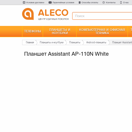
Условия доставки
Гарантийные условия
Способы оплаты
Контакты
О нас
ПЛАНШЕТЫ И
КОМПЬЮТЕРНАЯ И ОФИСНАЯ
ТЕЛЕФОНЫ
НОУТБУКИ
ТЕХНИКА
Главная
Планшеты и ноутбуки
Планшеты
Android-планшеты
Планшет Assistant
Планшет Assistant AP-110N White