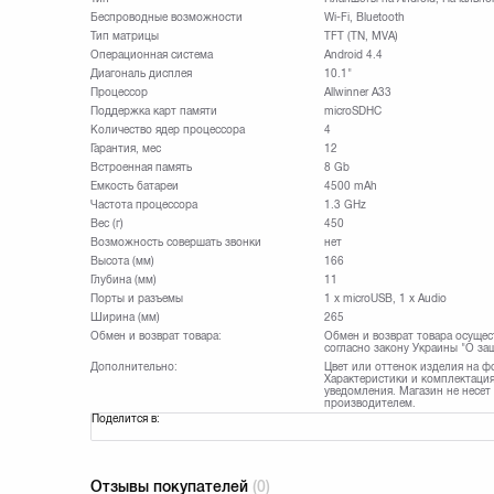
Беспроводные возможности
Wi-Fi, Bluetooth
Тип матрицы
TFT (TN, MVA)
Операционная система
Android 4.4
Диагональ дисплея
10.1"
Процессор
Allwinner A33
Поддержка карт памяти
microSDHC
Количество ядер процессора
4
Гарантия, мес
12
Встроенная память
8 Gb
Емкость батареи
4500 mAh
Частота процессора
1.3 GHz
Вес (г)
450
Возможность совершать звонки
нет
Высота (мм)
166
Глубина (мм)
11
Порты и разъемы
1 x microUSB, 1 x Audio
Ширина (мм)
265
Обмен и возврат товара:
Обмен и возврат товара осущес
согласно закону Украины "О за
Дополнительно:
Цвет или оттенок изделия на ф
Характеристики и комплектация
уведомления. Магазин не несет
производителем.
Поделится в:
Отзывы покупателей
(0)