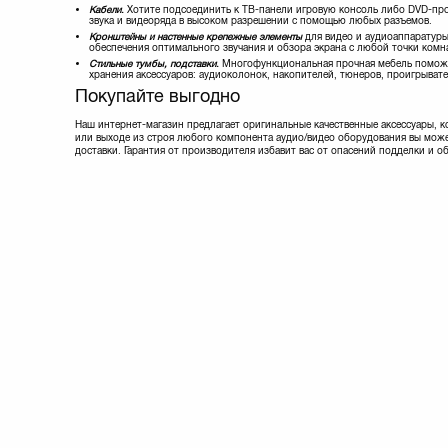
Sven
Кабели
.
Хотите подсоединить к ТВ-панели игровую консоль либо DVD-про
звука и видеоряда в высоком разрешении с помощью любых разъемов.
TRUST
Кронштейны и настенные крепежные элементы
для видео и аудиоаппаратур
Tecro
обеспечения оптимального звучания и обзора экрана с любой точки комн
Стильные тумбы, подставки
.
Многофункциональная прочная мебель поможет
VOGELS
хранения аксессуаров: аудиоколонок, накопителей, тюнеров, проигрывател
Walfix
Покупайте выгодно
X-DIGITAL
КВАДО
Наш интернет-магазин предлагает оригинальные качественные аксессуары, к
или выходе из строя любого компонента аудио/видео оборудования вы може
доставки. Гарантия от производителя избавит вас от опасений подделки и 