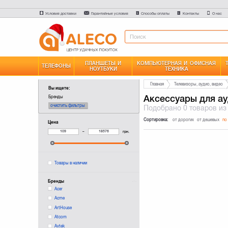
Условия доставки
Гарантийные условия
Способы оплаты
Контакты
О нас
ПЛАНШЕТЫ И
КОМПЬЮТЕРНАЯ И ОФИСНАЯ
ТЕЛЕФОНЫ
НОУТБУКИ
ТЕХНИКА
Главная
Телевизоры, аудио, видео
Вы ищете:
Аксессуары для ау
Бренды
очистить фильтры
Подобрано
0 товаров
из
Сортировка:
от дорогих
от дешевых
по
Цена
–
грн.
Товары в наличии
Бренды
Acer
Acme
ArtHouse
Atcom
Avtek