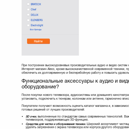
BRATECK
Chief
DELUX
ELENBERG
Electriclight
Все бренды
EnerGenie
Epson
Найти
FILTERO
GREEN CLEAN
ITech
KSL
LAUTSENN
При построении высокоуровневых производительных аудио и видео систем 
LG
Интернет-магазин Aleco, кроме высококачественной современной техники, 
обеспечить их долговременную и бесперебойную работу и повысить удоволь
LOGAN
Monster
Функциональные аксессуары к аудио и виде
NEC
оборудование?
Optoma
PANASONIC
После покупки нового телевизора, аудиосистемы или домашнего кинотеатра
установить, подключить к тюнерам, колонкам или антенне, гармонично вписа
Philips
Projecta
Покупатели получают возможность оценить каталог магазина и, в зависимо
готовых решений от лучших производителей:
SMS
SONY
3D очки
, выполненные по стандартам самых современных технологий. Ва
телевизоров, поддерживающих 3D-функцию.
Saturn
Средства для чистки и обслуживания техники
.
Широкий ассортимент чистяще
Sunne
удалять загрязнения с экрана телевизора или корпуса другого оборудова