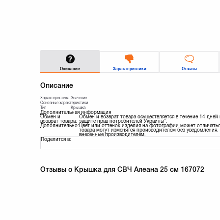
Описание
Характеристики
Отзывы
Описание
Характеристика
Значение
Основные характеристики
Тип
Крышка
Дополнительная информация
Обмен и
Обмен и возврат товара осуществляется в течение 14 дней
возврат товара:
защите прав потребителей Украины".
Дополнительно:
Цвет или оттенок изделия на фотографии может отличатьс
товара могут изменятся производителем без уведомления. 
внесенные производителем.
Поделится в:
Отзывы о Крышка для СВЧ Алеана 25 см 167072