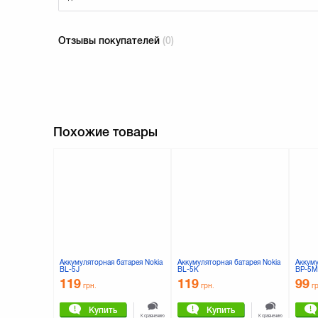
Отзывы покупателей
(0)
Похожие товары
Аккумуляторная батарея Nokia
Аккумуляторная батарея Nokia
Аккуму
BL-5J
BL-5K
BP-5M 
Luna (
119
119
99
грн.
грн.
г
Купить
Купить
К сравнению
К сравнению