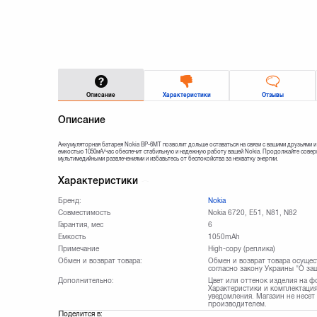
Описание
Характеристики
Отзывы
Описание
Аккумуляторная батарея Nokia BP-6MT позволит дольше оставаться на связи с вашими друзьями и
емкостью 1050мА/час обеспечит стабильную и надежную работу вашей Nokia. Продолжайте совер
мультимедийными развлечениями и избавьтесь от беспокойства за нехватку энергии.
Характеристики
Бренд:
Nokia
Совместимость
Nokia 6720, E51, N81, N82
Гарантия, мес
6
Емкость
1050mAh
Примечание
High-copy (реплика)
Обмен и возврат товара:
Обмен и возврат товара осущес
согласно закону Украины "О за
Дополнительно:
Цвет или оттенок изделия на ф
Характеристики и комплектация
уведомления. Магазин не несет
производителем.
Поделится в: