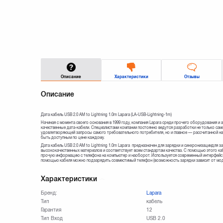
Описание
Характеристики
Отзывы
Описание
Дата кабель USB 2.0 AM to Lightning 1.0m Lapara (LA-USB-Lightning-1m)
Начиная с момента своего основания в 1999 году, компания Lapara среди прочего оборудования и
качественные дата-кабели. Специалистами компании постоянно ведутся разработки не только са
удовлетворяющей запросы самого требовательного потребителя, но и главное — рассчитанной на
быть доступным по цене каждому.
Дата кабель USB 2.0 AM to Lightning 1.0m Lapara предназначен для зарядки и синхронизациидля за
высококачественных материалов и соответствует всем стандартам качества. С помощью этого ка
прочую информацию с телефона на компьютер и наоборот. Используется современный интерфейс U
помощью кабеля можно подзарядить совместимый телефон (возможность зарядки зависит от модел
Характеристики
Бренд:
Lapara
Тип
кабель
Гарантия
12
Тип Вход
USB 2.0