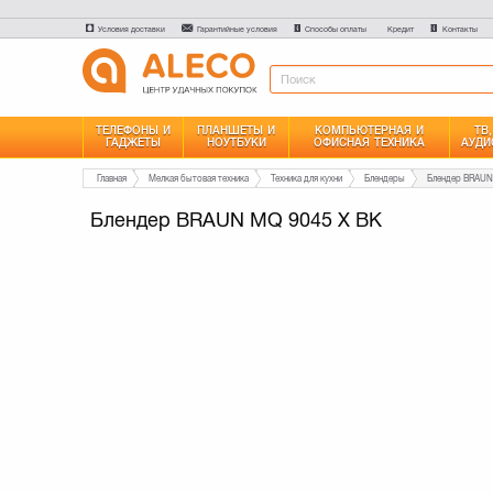
Условия доставки
Гарантийные условия
Способы оплаты
Контакты
Кредит
ТЕЛЕФОНЫ И
ПЛАНШЕТЫ И
КОМПЬЮТЕРНАЯ И
ТВ
ГАДЖЕТЫ
НОУТБУКИ
ОФИСНАЯ ТЕХНИКА
АУДИ
Главная
Мелкая бытовая техника
Техника для кухни
Блендеры
Блендер BRAUN
Блендер BRAUN MQ 9045 X BK