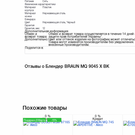
Питание
Сеть
Физические характеристики
Материал
Пластик
корпуса
Материал
Нержавеющая сталь
ножки
блендера
Цвет
Нержавеющая сталь, Черный
Гарантия
Гарантия, мес
12
Дополнительная информация
Обмен и
Обмен и возврат товара осуществляется в течение 14 дней
возврат товара:
защите прав потребителей Украины".
Дополнительно:
Цвет или оттенок изделия на фотографии может отличатьс
товара могут изменятся производителем без уведомления. 
внесенные производителем.
Поделится в:
Отзывы о Блендер BRAUN MQ 9045 X BK
Похожие товары
0
%
0
%
Кредит
Кредит
Подарки к 8 Марта
-15%