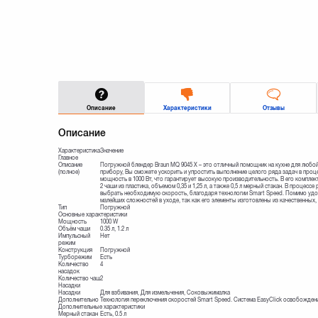
Описание
Характеристики
Отзывы
Описание
Характеристика
Значение
Главное
Описание
Погружной блендер Braun MQ 9045 X – это отличный помощник на кухне для любой
(полное)
прибору, Вы сможете ускорить и упростить выполнение целого ряда задач в проце
мощность в 1000 Вт, что гарантирует высокую производительность. В его комплект
2 чаши из пластика, объемом 0,35 и 1,25 л, а также 0,5 л мерный стакан. В проце
выбрать необходимую скорость, благодаря технологии Smart Speed. Помимо удобс
малейших сложностей в уходе, так как его элементы изготовлены из качественных
Тип
Погружной
Основные характеристики
Мощность
1000 W
Объём чаши
0.35 л, 1.2 л
Импульсный
Нет
режим
Конструкция
Погружной
Турборежим
Есть
Количество
4
насадок
Количество чаш
2
Насадки
Насадки
Для взбивания, Для измельчения, Соковыжималка
Дополнительно
Технология переключения скоростей Smart Speed. Система EasyClick освобождени
Дополнительные характеристики
Мерный стакан
Есть, 0.5 л