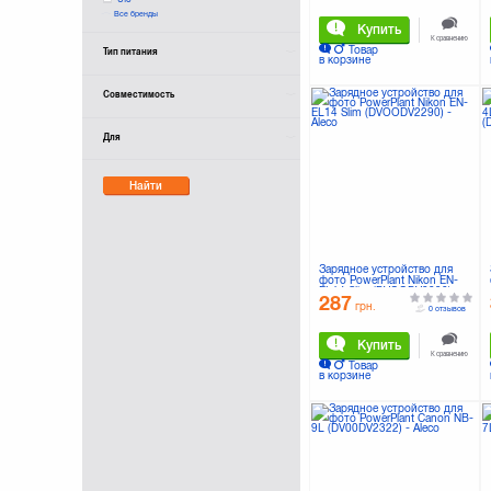
Все бренды
VARTA
Купить
К сравнению
Товар
Тип питания
в корзине
Совместимость
Для
Найти
Зарядное устройство для
фото PowerPlant Nikon EN-
EL14 Slim (DVOODV2290)
287
грн.
0 отзывов
Купить
К сравнению
Товар
в корзине