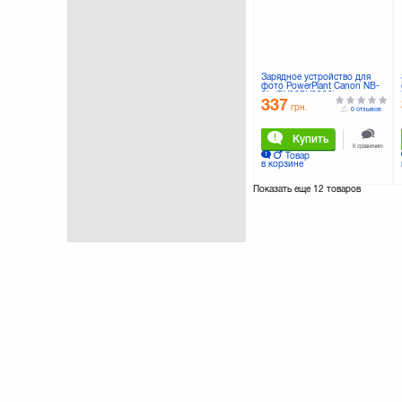
Зарядное устройство для
фото PowerPlant Canon NB-
9L (DV00DV2322)
337
грн.
0 отзывов
Купить
К сравнению
Товар
в корзине
Показать еще
12 товаров