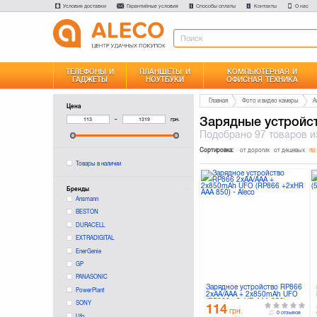
Условия доставки
Гарантийные условия
Способы оплаты
Контакты
О нас
ТЕЛЕФОНЫ И
ПЛАНШЕТЫ И
КОМПЬЮТЕРНАЯ И
ГАДЖЕТЫ
НОУТБУКИ
ОФИСНАЯ ТЕХНИКА
Главная
Фото и видео камеры
А
Цена
Зарядные устройст
–
грн.
Подобрано
97 товаров
и
Сортировка:
от дорогих
от дешевых
по
Товары в наличии
Бренды
Ansmann
BESTON
DURACELL
EXTRADIGITAL
EnerGenie
GP
PANASONIC
Зарядное устройство RP866
PowerPlant
2xAA/AAA + 2x850mAh UFO
(RP866 +2xHR AAA 850)
SONY
114
грн.
0 отзывов
Ufo