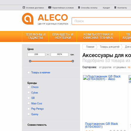
Условия доставки
Гарантийные условия
Способы оплаты
Контакты
Кредит
ТЕЛЕФОНЫ И
ПЛАНШЕТЫ И
КОМПЬЮТЕРНАЯ И
ТВ
ГАДЖЕТЫ
НОУТБУКИ
ОФИСНАЯ ТЕХНИКА
АУДИ
Главная
Товары для детей
Для 
Цена
Аксессуары для ко
–
грн.
Подобрано
53 товара
из
Сортировка:
от дорогих
от дешевых
по
Товары в наличии
Бренды
Chicco
Cybex
GB
Maxi-Cosi
Peg-Perego
Quinny
Подстаканник GB Black
Совместимость
(616436001)