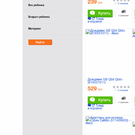
239
грн.
0 отзывов
Вес ребенка
Купить
К сравнению
Возраст ребенка
Товар
в корзине
Материал
Найти
Дождевик GB Qbit Qbit+
(616431011)
529
грн.
0 отзывов
Купить
К сравнению
Товар
в корзине