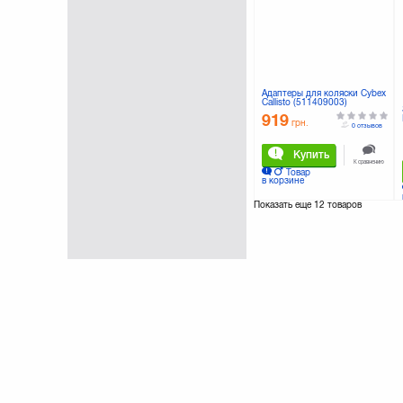
Адаптеры для коляски Cybex
Callisto (511409003)
919
грн.
0 отзывов
Купить
К сравнению
Товар
в корзине
Показать еще
12 товаров