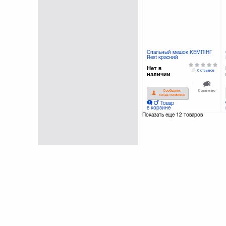
Спальный мешок КЕМПІНГ
Rest красний
(4823082700387)
Нет в
0 отзывов
наличии
К сравнению
Сообщите,
когда появится
Товар
в корзине
Показать еще
12 товаров