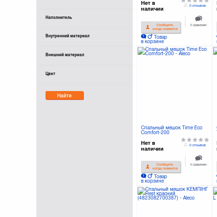
Нет в
0 отзывов
наличии
Наполнитель
К сравнению
Сообщите,
когда появится
Внутренний материал
Товар
в корзине
Внешний материал
Цвет
Найти
Спальный мешок Time Eco
Comfort-200
Нет в
0 отзывов
наличии
К сравнению
Сообщите,
когда появится
Товар
в корзине