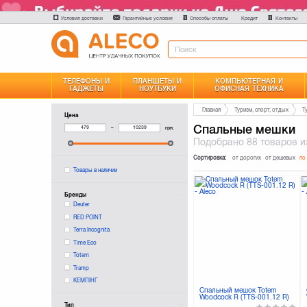
Условия доставки
Гарантийные условия
Способы оплаты
Контакты
Кредит
ТЕЛЕФОНЫ И
ПЛАНШЕТЫ И
КОМПЬЮТЕРНАЯ И
ГАДЖЕТЫ
НОУТБУКИ
ОФИСНАЯ ТЕХНИКА
Главная
Туризм, спорт, отдых
Т
Цена
Спальные мешки
–
грн.
Подобрано
88 товаров
и
Сортировка:
от дорогих
от дешевых
по
Товары в наличии
Бренды
Deuter
RED POINT
Terra Incognita
Time Eco
Totem
Tramp
КЕМПІНГ
Спальный мешок Totem
Woodcock R (TTS-001.12 R)
Тип