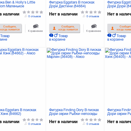
ка Ben & Holly's Little
Фигурка Eggstars В поисках
Фигурка Eggst
dom Маленькое
Дори Дестини (84664)
Дори Дори (8
левство Бена и Холли
и и Стробери (30971)
в наличии
Нет в наличии
Нет в нали
0 отзывов
0 отзывов
Сообщите,
Сообщите,
Сообщит
когда появится
когда появится
когда появ
К сравнению
К сравнению
Товар
Товар
Товар
зине
в корзине
в корзине
ка Eggstars В поисках
Фигурка Finding Dory В писках
Фигурка Findi
Хэнк (84662)
Дори серии Рыбки-непоседы
Дори серии Р
Марлин (36408)
Хэнк (36405)
в наличии
Нет в наличии
Нет в нали
0 отзывов
0 отзывов