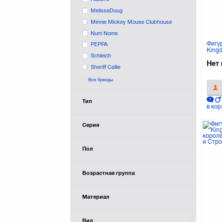
MelissaDoug
Minnie Mickey Mouse Clubhouse
Num Noms
Фигур
PEPPA
King
Schleich
коро
и Гас
Нет 
Sheriff Callie
Shopkins
Все бренды
Spin Master
TMNT
Тип
в кор
TROLLS
Tolo Toys
Серия
ZWindUps
Пол
Возрастная группа
Материал
Вид