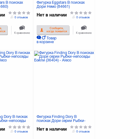
ars В поисках
Фигурка Eggstars В поисках
4660)
Дори Немо (84661)
чии
Нет в наличии
0 отзывов
0 отзывов
е,
Сообщите,
ится
когда появится
К сравнению
К сравнению
Товар
в корзине
ng Dory В писках
Фигурка Finding Dory В
ыбки-непоседы
поисках Дори серии Рыбки-
непоседы Бэйли (36404)
чии
Нет в наличии
0 отзывов
0 отзывов