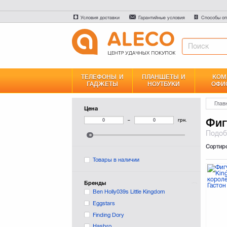
Условия доставки
Гарантийные условия
Способы оп
ТЕЛЕФОНЫ И
ПЛАНШЕТЫ И
КОМ
ГАДЖЕТЫ
НОУТБУКИ
ОФИ
Глав
Цена
Фиг
–
грн.
Подо
Сортир
Товары в наличии
Бренды
Ben Holly039s Little Kingdom
Eggstars
Finding Dory
Hasbro