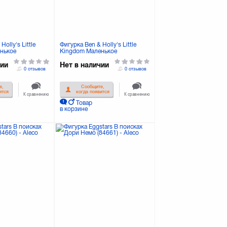
Holly's Little
Фигурка Ben & Holly's Little
нькое
Kingdom Маленькое
ена и Холли В
королевство Бена и Холли
ане (30973)
Холли и Вайолет (30972)
чии
Нет в наличии
0 отзывов
0 отзывов
е,
Сообщите,
ится
когда появится
К сравнению
К сравнению
Товар
в корзине