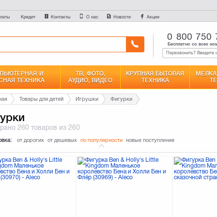
латы
Контакты
О нас
Новости
Акции
Кредит
0 800 750 
Бесплатно со всех но
ПЬЮТЕРНАЯ И
ТВ, ФОТО,
КРУПНАЯ БЫТОВАЯ
МЕЛКА
СНАЯ ТЕХНИКА
АУДИО, ВИДЕО
ТЕХНИКА
Т
ная
Товары для детей
Игрушки
Фигурки
урки
брано
260 товаров
из 260
овка:
от дорогих
от дешевых
по популярности
новые поступления