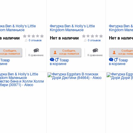
ка Ben & Holly's Little
Фигурка Ben & Holly's Little
Фигурка Ben & 
dom Маленькое
Kingdom Маленькое
Kingdom Мале
левство Бена и Холли Бен
королевство Бена и Холли Бен
королевство Б
тон (30970)
и Флёр (30969)
сказочной стр
в наличии
Нет в наличии
Нет в нали
0 отзывов
0 отзывов
Сообщите,
Сообщите,
Сообщит
когда появится
когда появится
когда появ
К сравнению
К сравнению
Товар
Товар
Товар
зине
в корзине
в корзине