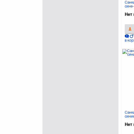
Санки
сине
Нет 
в кор
Санки
сини
Нет 