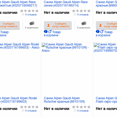
 Alpen Gaudi Alpen Race
Санки Alpen Gaudi Alpen Race
Санки Alpen G
-желтые (4020716099217)
синие (4020716199214)
красные (9960
в наличии
Нет в наличии
Нет в нали
0 отзывов
0 отзывов
Сообщите,
Сообщите,
Сообщит
когда появится
когда появится
когда появ
К сравнению
К сравнению
Товар
Товар
Товар
зине
в корзине
в корзине
 Alpen Gaudi Alpen Rodel
Санки Alpen Gaudi Alpen
Санки Alpen G
е (4020716199603)
Rutscher красные (991015R)
Flash серо-о
(40207168997
в наличии
Нет в наличии
Нет в нали
0 отзывов
0 отзывов