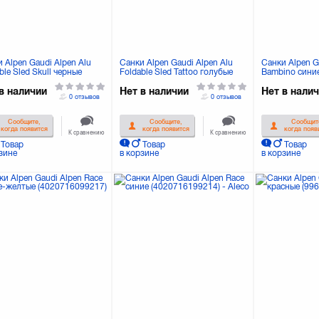
 Alpen Gaudi Alpen Alu
Санки Alpen Gaudi Alpen Alu
Санки Alpen G
ble Sled Skull черные
Foldable Sled Tattoo голубые
Bambino сини
0716499529)
(4020716599526)
(40207161996
в наличии
Нет в наличии
Нет в нали
0 отзывов
0 отзывов
Сообщите,
Сообщите,
Сообщит
когда появится
когда появится
когда появ
К сравнению
К сравнению
Товар
Товар
Товар
зине
в корзине
в корзине