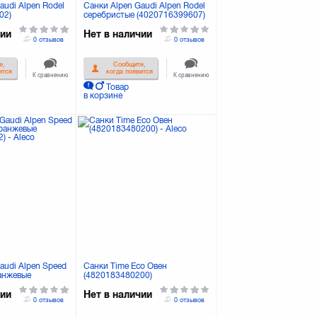
audi Alpen Rodel
Санки Alpen Gaudi Alpen Rodel
02)
серебристые (4020716399607)
чии
Нет в наличии
0 отзывов
0 отзывов
е,
Сообщите,
ится
когда появится
К сравнению
К сравнению
Товар
в корзине
audi Alpen Speed
Санки Time Eco Овен
ранжевые
(4820183480200)
02)
чии
Нет в наличии
0 отзывов
0 отзывов