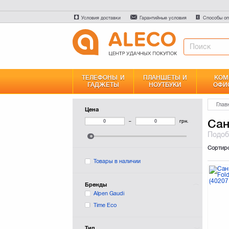
Условия доставки
Гарантийные условия
Способы оп
ТЕЛЕФОНЫ И
ПЛАНШЕТЫ И
КОМ
ГАДЖЕТЫ
НОУТБУКИ
ОФИ
Глав
Цена
Сан
–
грн.
Подо
Сортир
Товары в наличии
Бренды
Alpen Gaudi
Time Eco
Тип