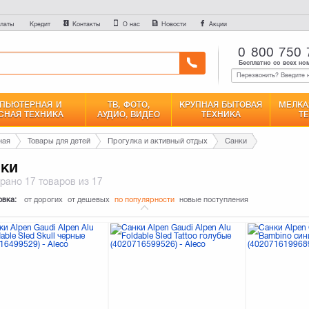
латы
Контакты
О нас
Новости
Акции
Кредит
0 800 750 
Бесплатно со всех но
ПЬЮТЕРНАЯ И
ТВ, ФОТО,
КРУПНАЯ БЫТОВАЯ
МЕЛКА
СНАЯ ТЕХНИКА
АУДИО, ВИДЕО
ТЕХНИКА
Т
ная
Товары для детей
Прогулка и активный отдых
Санки
ки
брано
17 товаров
из 17
овка:
от дорогих
от дешевых
по популярности
новые поступления