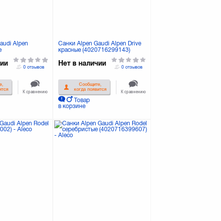
audi Alpen
Санки Alpen Gaudi Alpen Drive
е
красные (4020716299143)
89)
чии
Нет в наличии
0 отзывов
0 отзывов
е,
Сообщите,
ится
когда появится
К сравнению
К сравнению
Товар
в корзине