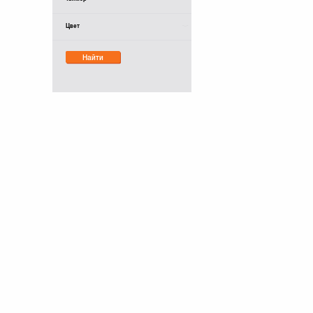
Цвет
Найти