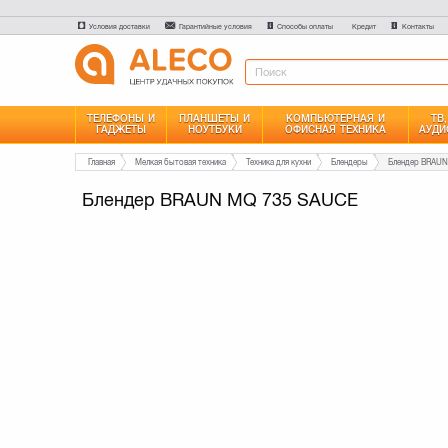
Условия доставки
Гарантийные условия
Способы оплаты
Контакты
Кредит
ТЕЛЕФОНЫ И
ПЛАНШЕТЫ И
КОМПЬЮТЕРНАЯ И
ТВ
ГАДЖЕТЫ
НОУТБУКИ
ОФИСНАЯ ТЕХНИКА
АУДИ
Главная
Мелкая бытовая техника
Техника для кухни
Блендеры
Блендер BRAUN
Блендер BRAUN MQ 735 SAUCE