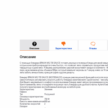
Описание
Характеристики
Отзывы
Описание
С помощью блендера BRAUN MQ 735 SAUCE готовить вкусные и полезные блюда для своей семьи 
острые ножи прибора вращаются очень быстро, что позволит легко справиться с продуктами л
твердый сыр и даже мясо. К Вашему распоряжению широкий ассортимент насадок в комплекте - 600
пюре, мультиизмельчитель объемом 500мл, который измельчит морковь за 7 секунд и мясо за 10 с
легко взбить яичные белки, крем для суфле и другие десерты.
Блендер BRAUN MQ 735 SAUCE (MQ735SAUCE) оснащен революционной функцией контроля скоро
самостоятельно регулировать скорость работы блендера нажатием всего одной кнопки - чем силь
Для Вашего максимального комфорта в использовании блендер имеет мягкую прорезиненную ручк
приготовления Вы легко отсоедините погружную часть блендера для удобной очистки. Купите б
получите гарантировано востребованный аксессуар на любой кухне.
Характеристика
Значение
Главное
Тип
Погружной
Основные характеристики
Мощность
750 W
Ёмкость мини-измельчителя
500 мл
Количество скоростей
2
Насадки