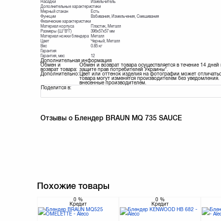
Насадки
Изиельчитель
Дополнительные характеристики
Мерный стакан
Есть
Функции
Взбивания, Измельчения, Смешивания
Физические характеристики
Материал корпуса
Пластик, Металл
Размеры (Ш*В*Г)
396х57х57 мм
Материал ножки блендера
Металл
Цвет
Черный, Металл
Вес
0.85 кг
Гарантия
Гарантия, мес
12
Дополнительная информация
Обмен и
Обмен и возврат товара осуществляется в течение 14 дней
возврат товара:
защите прав потребителей Украины".
Дополнительно:
Цвет или оттенок изделия на фотографии может отличатьс
товара могут изменятся производителем без уведомления. 
внесенные производителем.
Поделится в:
Отзывы о Блендер BRAUN MQ 735 SAUCE
Похожие товары
0
%
0
%
Кредит
Кредит