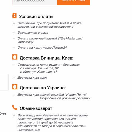
Заказать в 1 клик
Условия оплаты
Наличными, при получении заказа в точке
выдачи или в компании-перевозчике
Безналичная оплата
Оплата платежной картой VISA/Mastercard
WebMoney
Оплата на карту через Приват24
Доставка Винница, Киев:
Самовывоз из точки выдачи - бесплатно:
г. Винница, Хм. шоссе, 82
г. Киев, ул. Конечная, 17
Доставка курьером
Доставка по Украине:
Доставка курьерской службой "Новая Почта"
Подробнее об условиях доставки
Обмен/возврат
бует
Весь товар, приобретенный в нашем магазине,
является сертифицированным и имеет
гарантию от 14 дней до 36 месяцев в
зависимости от товара и сервисной политики
производителя