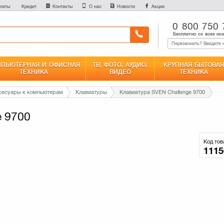
латы
Контакты
О нас
Новости
Акции
Кредит
0 800 750 
Бесплатно со всех но
ПЬЮТЕРНАЯ И ОФИСНАЯ
ТВ, ФОТО, АУДИО,
КРУПНАЯ БЫТОВАЯ
ТЕХНИКА
ВИДЕО
ТЕХНИКА
сесуары к компьютерам
Клавиатуры
Клавиатура SVEN Challenge 9700
e 9700
Код тов
1115