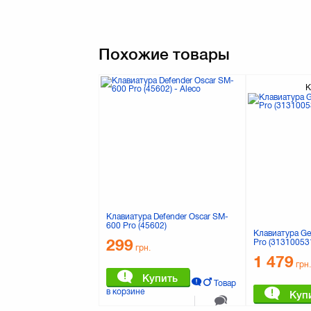
Похожие товары
К
Клавиатура Defender Oscar SM-
600 Pro (45602)
Клавиатура Ge
299
Pro (31310053
грн.
1 479
грн.
Купить
Товар
в корзине
Куп
в корзине