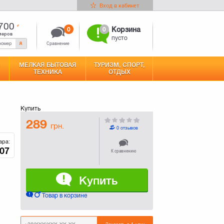
Вход в кабинет
700
0
0
Корзина
меров
пусто
Сравнение
МЕЛКАЯ БЫТОВАЯ
ТУРИЗМ, СПОРТ,
ТЕХНИКА
ОТДЫХ
Купить
289
грн.
0 отзывов
ара:
07
К сравнению
Купить
Товар в корзине