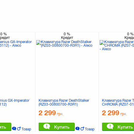
0
%
0
%
0
%
редит
Кредит
Кред
nius GX-Imperator
Клавиатура Razer DeathStalker
Клавиатура Razer T
112)
(RZ03-00800700-R3R1)
CHROMA (RZ07-01
2 299
2 299
грн.
грн.
ить
Купить
Купить
Товар
Товар
в корзине
в корзине