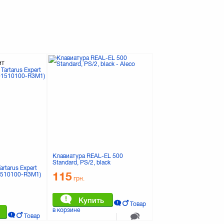
ит
Клавиатура REAL-EL 500
Standard, PS/2, black
artarus Expert
115
510100-R3M1)
грн.
Купить
Товар
в корзине
Товар