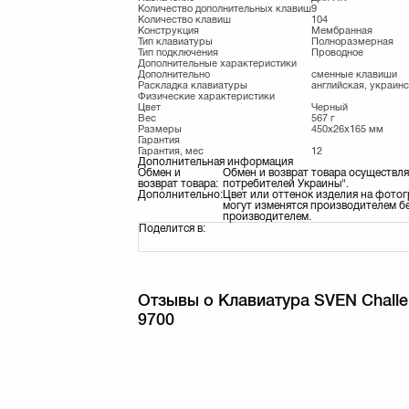
Количество дополнительных клавиш
9
Количество клавиш
104
Конструкция
Мембранная
Тип клавиатуры
Полноразмерная
Тип подключения
Проводное
Дополнительные характеристики
Дополнительно
сменные клавиши
Раскладка клавиатуры
английская, украинс
Физические характеристики
Цвет
Черный
Вес
567 г
Размеры
450х26х165 мм
Гарантия
Гарантия, мес
12
Дополнительная информация
Обмен и
Обмен и возврат товара осуществля
возврат товара:
потребителей Украины".
Дополнительно:
Цвет или оттенок изделия на фотог
могут изменятся производителем бе
производителем.
Поделится в:
Отзывы о Клавиатура SVEN Chall
9700