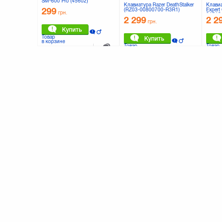
SM-600 Pro (45602)
Клавиатура Razer DeathStalker
Клавиа
299
(RZ03-00800700-R3R1)
Exper
грн.
01510
2 299
2 2
грн.
Купить
Товар
Купить
в корзине
Товар
Товар
0
%
в корзине
в корз
Кредит
К сравнению
0 отзывов
К сравнению
0 отзывов
Клавиатура HP K1500
Клавиа
(H3C52AA)
Клавиатура ACME AULA
369
129
Mechanical Demon King
грн.
(6948391233178)
1 899
грн.
Купить
Товар
Товар
Купить
в корзине
в корз
Товар
в корзине
К сравнению
0 отзывов
К сравнению
0 отзывов