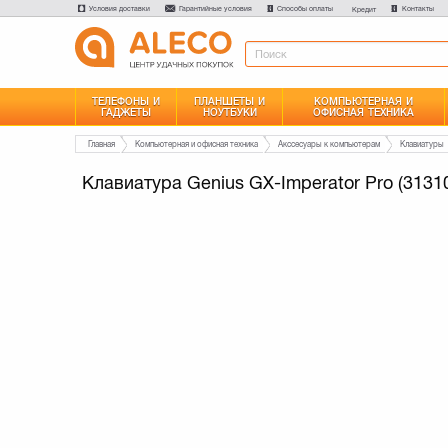
Условия доставки
Гарантийные условия
Способы оплаты
Контакты
Кредит
ТЕЛЕФОНЫ И
ПЛАНШЕТЫ И
КОМПЬЮТЕРНАЯ И
ГАДЖЕТЫ
НОУТБУКИ
ОФИСНАЯ ТЕХНИКА
Главная
Компьютерная и офисная техника
Акссесуары к компьютерам
Клавиатуры
Клавиатура Genius GX-Imperator Pro (3131