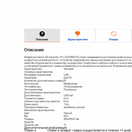
Описание
Характеристики
Отзывы
Описание
Клавиатура Genius GX-Imperator Pro (31310053112) станет незаменимой в достижении превосходных
комфортные условия для этого. Устройство предлагается в чёрном исполнении эргономичного по
запястий и подключается к компьютеру посредством 1,8-метрового кабеля в оплётке с позолочен
отключаемой подсветкой с тремя уровнями яркости и возможностью выбора из 16 миллионов цве
Характеристика
Значение
Основные характеристики
Интерфейс подключения
USB
Назначение
Для ПК
Количество дополнительных клавиш
16
Конструкция
Мембранная
Тип клавиатуры
Полноразмерная
Тип подключения
Проводное
Дополнительные характеристики
Дополнительно
USB-хаб
Подсветка клавиш
Есть
Наличие подставки под запястья
Есть
Длина шнура
1.8 м
Раскладка клавиатуры
английская, русская
Физические характеристики
Цвет
Черный
Вес
875 г
Размеры
500x205x37 мм
Гарантия
Гарантия, мес
12
Дополнительная информация
Обмен и
Обмен и возврат товара осуществляется в течение 14 дней