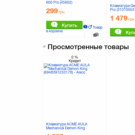
600 Pro (45602)
Клавиатура Ge
299
Pro (31310053
грн.
1 479
грн.
Купить
Товар
в корзине
Куп
в корзине
0
%
К сравнению
Кредит
Просмотренные товары
0 отзывов
0
%
Кредит
Клавиатура H
Клавиатура Zalman ZM-K500
369
грн.
1 669
грн.
Клавиатура ACME AULA
Куп
Mechanical Demon King
в корзине
(6948391233178)
Купить