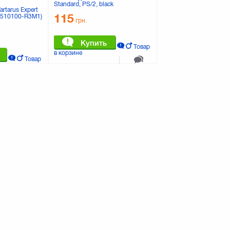
Standard, PS/2, black
artarus Expert
115
510100-R3M1)
грн.
Купить
Товар
в корзине
Товар
К сравнению
0 отзывов
К сравнению
отзывов
r KB-209-U
Клавиатура 2E KM 105 USB Black
(2E-KM105UB)
259
грн.
Купить
Товар
Товар
в корзине