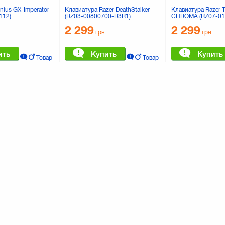
nius GX-Imperator
Клавиатура Razer DeathStalker
Клавиатура Razer T
112)
(RZ03-00800700-R3R1)
CHROMA (RZ07-01
2 299
2 299
грн.
грн.
ить
Купить
Купить
Товар
Товар
в корзине
в корзине
0
%
Кредит
К сравнению
К сравнению
0 отзывов
0 отзывов
0 
P K1500 (H3C52AA)
Клавиатура Maxxte
Клавиатура ACME AULA
129
Mechanical Demon King
грн.
(6948391233178)
1 899
грн.
ить
Купить
Товар
в корзине
Купить