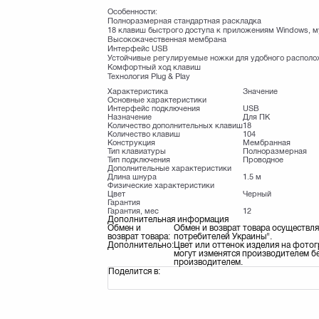
Особенности:
Полноразмерная стандартная раскладка
18 клавиш быстрого доступа к приложениям Windows, м
Высококачественная мембрана
Интерфейс USB
Устойчивые регулируемые ножки для удобного распол
Комфортный ход клавиш
Технология Plug & Play
Характеристика
Значение
Основные характеристики
Интерфейс подключения
USB
Назначение
Для ПК
Количество дополнительных клавиш
18
Количество клавиш
104
Конструкция
Мембранная
Тип клавиатуры
Полноразмерная
Тип подключения
Проводное
Дополнительные характеристики
Длина шнура
1.5 м
Физические характеристики
Цвет
Черный
Гарантия
Гарантия, мес
12
Дополнительная информация
Обмен и
Обмен и возврат товара осуществля
возврат товара:
потребителей Украины".
Дополнительно:
Цвет или оттенок изделия на фотог
могут изменятся производителем бе
производителем.
Поделится в: