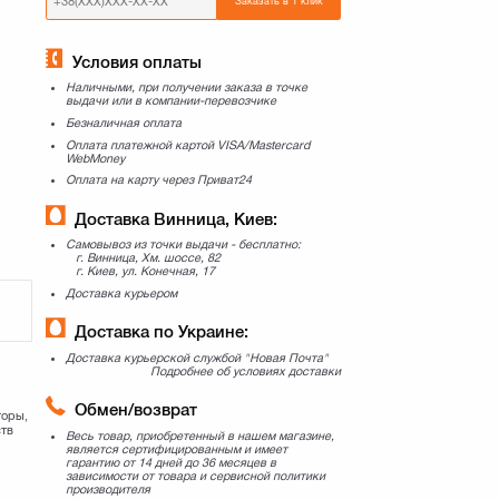
Заказать в 1 клик
Условия оплаты
Наличными, при получении заказа в точке
выдачи или в компании-перевозчике
Безналичная оплата
Оплата платежной картой VISA/Mastercard
WebMoney
Оплата на карту через Приват24
Доставка Винница, Киев:
Самовывоз из точки выдачи - бесплатно:
г. Винница, Хм. шоссе, 82
г. Киев, ул. Конечная, 17
Доставка курьером
Доставка по Украине:
Доставка курьерской службой "Новая Почта"
Подробнее об условиях доставки
Обмен/возврат
торы,
ств
Весь товар, приобретенный в нашем магазине,
является сертифицированным и имеет
гарантию от 14 дней до 36 месяцев в
зависимости от товара и сервисной политики
производителя