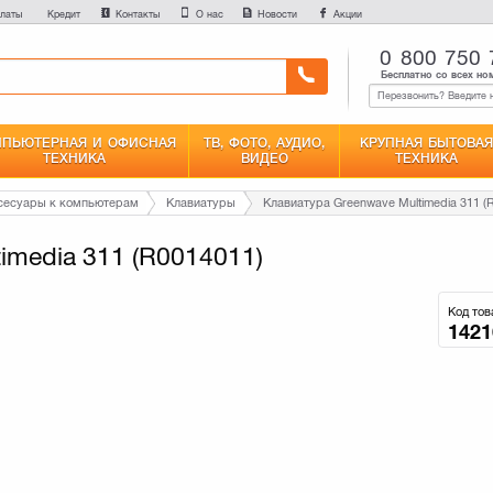
латы
Контакты
О нас
Новости
Акции
Кредит
0 800 750 
Бесплатно со всех но
ПЬЮТЕРНАЯ И ОФИСНАЯ
ТВ, ФОТО, АУДИО,
КРУПНАЯ БЫТОВАЯ
ТЕХНИКА
ВИДЕО
ТЕХНИКА
сесуары к компьютерам
Клавиатуры
imedia 311 (R0014011)
Код тов
1421