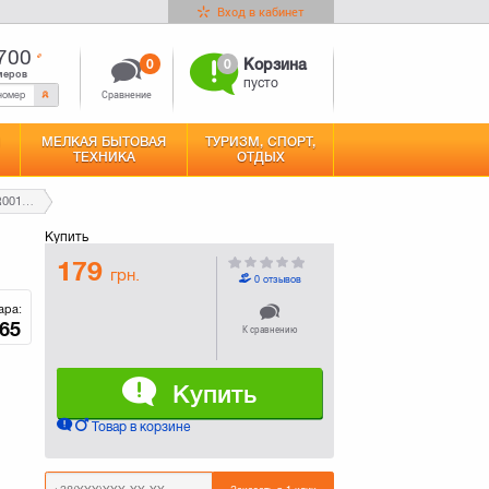
Вход в кабинет
700
0
0
Корзина
меров
пусто
Сравнение
МЕЛКАЯ БЫТОВАЯ
ТУРИЗМ, СПОРТ,
ТЕХНИКА
ОТДЫХ
Клавиатура Greenwave Multimedia 311 (R0014011)
Купить
179
грн.
0 отзывов
ара:
65
К сравнению
Купить
Товар в корзине