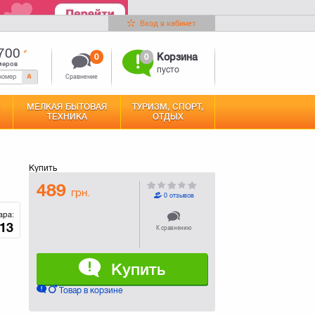
Вход в кабинет
700
0
0
Корзина
меров
пусто
Сравнение
МЕЛКАЯ БЫТОВАЯ
ТУРИЗМ, СПОРТ,
ТЕХНИКА
ОТДЫХ
Купить
489
грн.
0 отзывов
ара:
13
К сравнению
Купить
Товар в корзине