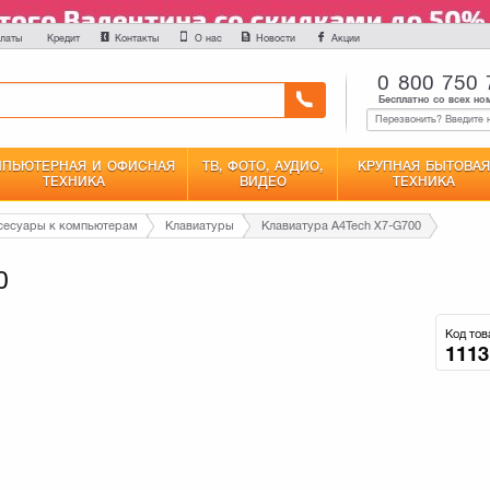
латы
Контакты
О нас
Новости
Акции
Кредит
0 800 750 
Бесплатно со всех но
ПЬЮТЕРНАЯ И ОФИСНАЯ
ТВ, ФОТО, АУДИО,
КРУПНАЯ БЫТОВАЯ
ТЕХНИКА
ВИДЕО
ТЕХНИКА
сесуары к компьютерам
Клавиатуры
Клавиатура A4Tech X7-G700
0
Код тов
1113