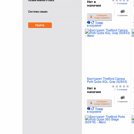
Объем нижнего бака
Нет в
0 отзывов
наличии
Система смыва
К сравнению
Сообщите,
когда появится
Товар
Найти
в корзине
Биотуалет Thetford Campa
Potti Qube XGL Gray (92843)
Нет в
0 отзывов
наличии
К сравнению
Сообщите,
когда появится
Товар
в корзине