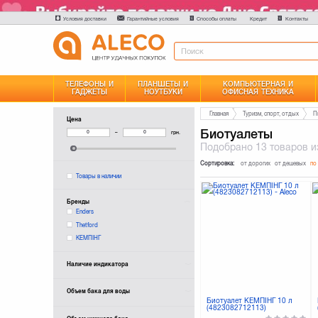
Условия доставки
Гарантийные условия
Способы оплаты
Контакты
Кредит
ТЕЛЕФОНЫ И
ПЛАНШЕТЫ И
КОМПЬЮТЕРНАЯ И
ГАДЖЕТЫ
НОУТБУКИ
ОФИСНАЯ ТЕХНИКА
Главная
Туризм, спорт, отдых
П
Цена
Биотуалеты
–
грн.
Подобрано
13 товаров
и
Сортировка:
от дорогих
от дешевых
по
Товары в наличии
Бренды
Enders
Thetford
КЕМПІНГ
Наличие индикатора
Объем бака для воды
Биотуалет КЕМПІНГ 10 л
(4823082712113)