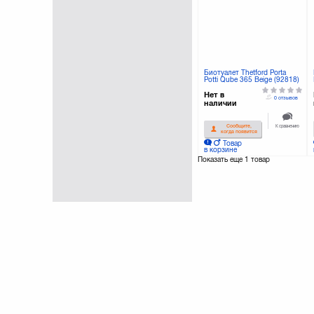
Биотуалет Thetford Porta
Potti Qube 365 Beige (92818)
Нет в
0 отзывов
наличии
К сравнению
Сообщите,
когда появится
Товар
в корзине
Показать еще
1 товар