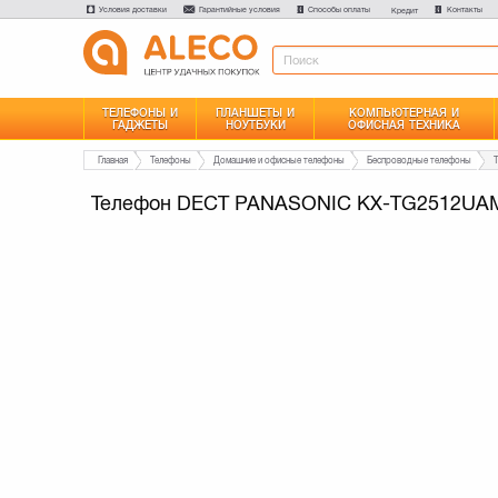
Условия доставки
Гарантийные условия
Способы оплаты
Контакты
Кредит
ТЕЛЕФОНЫ И
ПЛАНШЕТЫ И
КОМПЬЮТЕРНАЯ И
ГАДЖЕТЫ
НОУТБУКИ
ОФИСНАЯ ТЕХНИКА
Главная
Телефоны
Домашние и офисные телефоны
Беспроводные телефоны
Телефон DECT PANASONIC KX-TG2512UA