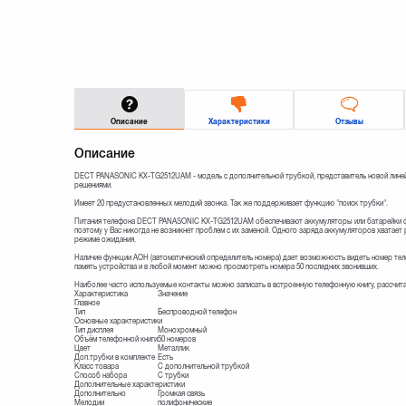
Описание
Характеристики
Отзывы
Описание
DECT PANASONIC KX-TG2512UAM - модель с дополнительной трубкой, представитель новой линей
решениями.
Имеет 20 предустановленных мелодий звонка. Так же поддерживает функцию "поиск трубки".
Питания телефона DECT PANASONIC KX-TG2512UAM обеспечивают аккумуляторы или батарейки фо
поэтому у Вас никогда не возникнет проблем с их заменой. Одного заряда аккумуляторов хватает 
режиме ожидания.
Наличие функции АОН (автоматический определитель номера) дает возможность видеть номер тел
память устройства и в любой момент можно просмотреть номера 50 последних звонивших.
Наиболее часто используемые контакты можно записать в встроенную телефонную книгу, рассчита
Характеристика
Значение
Главное
Тип
Беспроводной телефон
Основные характеристики
Тип дисплея
Монохромный
Объём телефонной книги
50 номеров
Цвет
Металлик
Доп.трубки в комплекте
Есть
Класс товара
С дополнительной трубкой
Способ набора
С трубки
Дополнительные характеристики
Дополнительно
Громкая связь
Мелодии
полифонические