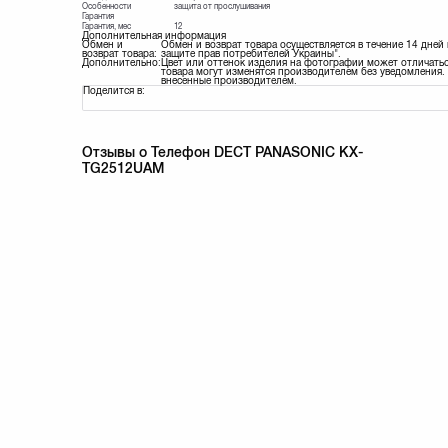
Особенности
защита от прослушивания
Гарантия
Гарантия, мес
12
Дополнительная информация
Обмен и
Обмен и возврат товара осуществляется в течение 14 дней
возврат товара:
защите прав потребителей Украины".
Дополнительно:
Цвет или оттенок изделия на фотографии может отличатьс
товара могут изменятся производителем без уведомления. 
внесенные производителем.
Поделится в:
Отзывы о Телефон DECT PANASONIC KX-
TG2512UAM