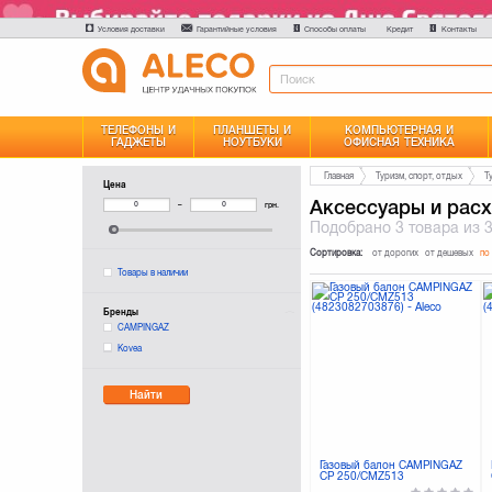
Условия доставки
Гарантийные условия
Способы оплаты
Контакты
Кредит
ТЕЛЕФОНЫ И
ПЛАНШЕТЫ И
КОМПЬЮТЕРНАЯ И
ГАДЖЕТЫ
НОУТБУКИ
ОФИСНАЯ ТЕХНИКА
Главная
Туризм, спорт, отдых
Т
Цена
Аксессуары и расх
–
грн.
Подобрано
3 товара
из 
Сортировка:
от дорогих
от дешевых
по
Товары в наличии
Бренды
CAMPINGAZ
Kovea
Найти
Газовый балон CAMPINGAZ
CP 250/CMZ513
(4823082703876)