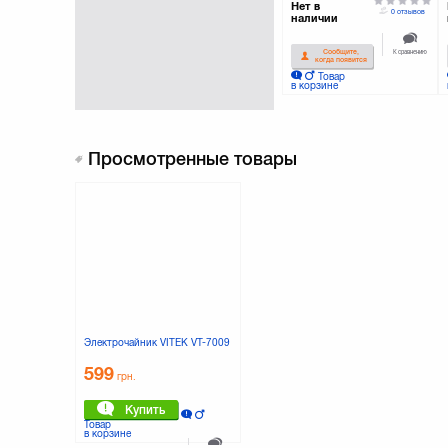
Нет в
0 отзывов
наличии
К сравнению
Сообщите,
когда появится
Товар
в корзине
Просмотренные товары
Электрочайник VITEK VT-7009
599
грн.
Купить
Товар
в корзине