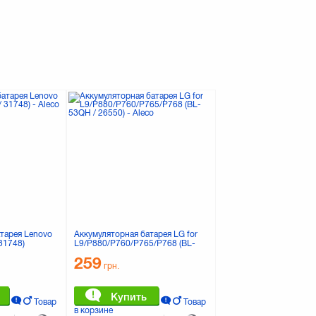
тарея Lenovo
Аккумуляторная батарея LG for
 31748)
L9/P880/P760/P765/P768 (BL-
53QH / 26550)
259
грн.
Купить
Товар
Товар
в корзине