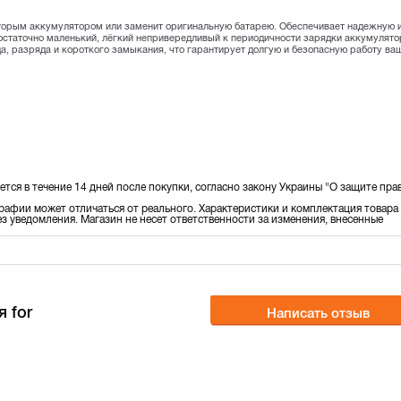
вторым аккумулятором или заменит оригинальную батарею. Обеспечивает надежную 
остаточно маленький, лёгкий непривередливый к периодичности зарядки аккумулято
а, разряда и короткого замыкания, что гарантирует долгую и безопасную работу ва
ется в течение 14 дней после покупки, согласно закону Украины "О защите пра
рафии может отличаться от реального. Характеристики и комплектация товара
з уведомления. Магазин не несет ответственности за изменения, внесенные
 for
Написать отзыв