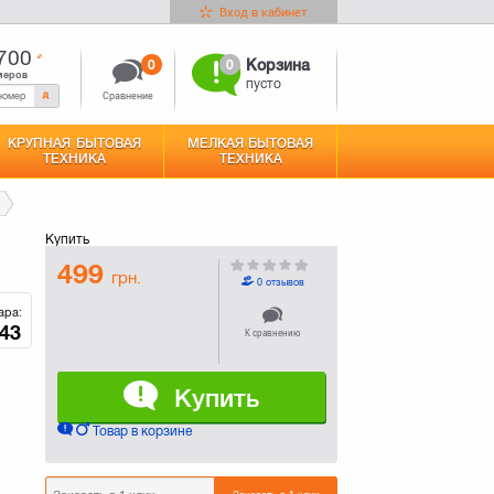
Вход в кабинет
700
0
0
Корзина
меров
пусто
Сравнение
КРУПНАЯ БЫТОВАЯ
МЕЛКАЯ БЫТОВАЯ
ТЕХНИКА
ТЕХНИКА
Купить
499
грн.
0 отзывов
ара:
43
К сравнению
Купить
Товар в корзине