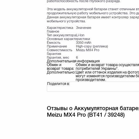
работоспособность после глубокого разряда.
Эта модель аккумуляторной батареи станет отличным 
продолжительную работу мобильного устройства. Это д
Данная аккумуляторная батарея имеет контролер заряд
мобильного устройства.
Характеристика
Значение
Главное
Тип аккумулятора
Li-Ion
Основные характеристики
Ёмкость
3350 mAh
Примечание
High-copy (реплика)
Совместимость
Meizu MX4 Pro
Гарантия
Гарантия, мес
6
Дополнительная информация
Обмен и
Обмен и возврат товара осуществля
возврат товара:
потребителей Украины".
Дополнительно:
Цвет или оттенок изделия на фотог
могут изменятся производителем бе
производителем.
Поделится в:
Отзывы о Аккумуляторная батарея
Meizu MX4 Pro (BT41 / 39248)