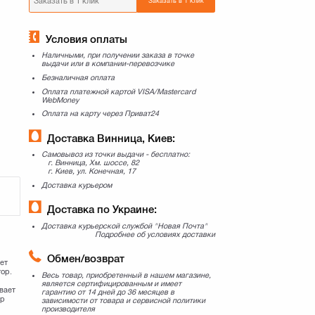
Заказать в 1 клик
Условия оплаты
Наличными, при получении заказа в точке
выдачи или в компании-перевозчике
Безналичная оплата
Оплата платежной картой VISA/Mastercard
WebMoney
Оплата на карту через Приват24
Доставка Винница, Киев:
Самовывоз из точки выдачи - бесплатно:
г. Винница, Хм. шоссе, 82
г. Киев, ул. Конечная, 17
Доставка курьером
Доставка по Украине:
Доставка курьерской службой "Новая Почта"
Подробнее об условиях доставки
Обмен/возврат
ет
тор.
Весь товар, приобретенный в нашем магазине,
является сертифицированным и имеет
вает
гарантию от 14 дней до 36 месяцев в
ор
зависимости от товара и сервисной политики
производителя