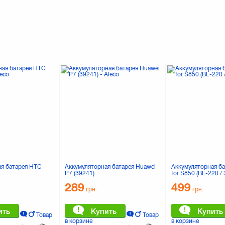
я батарея HTC
Аккумуляторная батарея Huawei
Аккумуляторная ба
P7 (39241)
for S850 (BL-220 /
289
499
грн.
грн.
ить
Купить
Купить
Товар
Товар
в корзине
в корзине