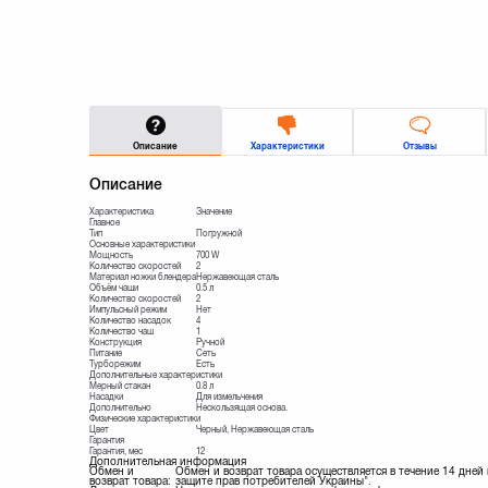
Описание
Характеристики
Отзывы
Описание
Характеристика
Значение
Главное
Тип
Погружной
Основные характеристики
Мощность
700 W
Количество скоростей
2
Материал ножки блендера
Нержавеющая сталь
Объём чаши
0.5 л
Количество скоростей
2
Импульсный режим
Нет
Количество насадок
4
Количество чаш
1
Конструкция
Ручной
Питание
Сеть
Турборежим
Есть
Дополнительные характеристики
Мерный стакан
0.8 л
Насадки
Для измельчения
Дополнительно
Нескользящая основа.
Физические характеристики
Цвет
Черный, Нержавеющая сталь
Гарантия
Гарантия, мес
12
Дополнительная информация
Обмен и
Обмен и возврат товара осуществляется в течение 14 дней
возврат товара:
защите прав потребителей Украины".