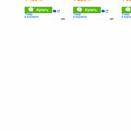
Купить
Купить
Товар
Товар
Товар
в корзине
в корзине
в корз
К сравнению
К сравнению
0 отзывов
0 отзывов
Блендер Russell Hobbs 18986-
Блендер Sencor SHB 36 YL
Бленде
56
1 209
709
1 1
грн.
грн.
Купить
Купить
Товар
Товар
Товар
в корзине
в корзине
в корз
К сравнению
К сравнению
0 отзывов
0 отзывов