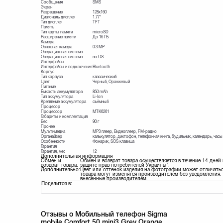
Сообщения
SMS
Экран
Разрешение
128x160
Диагональ дисплея
1.77"
Тип дисплея
TFT
Память
Тип карты памяти
microSD
Расширение памяти
До 16 ГБ
Камера
Основная камера
0.3 MP
Операционная система
Операционная система
no OS
Интерфейсы
Интерфейсы и подключения
Bluetooth
Корпус
Тип корпуса
классический
Цвет
Черный, Оранжевый
Питание
Ёмкость аккумулятора
850 mAh
Тип аккумулятора
Li-Ion
Крепление аккумулятора
съёмный
Процесор
Процессор
MTK6261
Габариты и комплектация
Вес
90 г
Прочее
Мультимедиа
MP3 плеер, Видеоплеер, FM-радио
Органайзер
калькулятор, диктофон, телефонная книга, будильник, календарь, часы
Особенности
Фонарик, SOS клавиша
Гарантия
Гарантия, мес
12
Дополнительная информация
Обмен и
Обмен и возврат товара осуществляется в течение 14 дней
возврат товара:
защите прав потребителей Украины".
Дополнительно:
Цвет или оттенок изделия на фотографии может отличатьс
товара могут изменятся производителем без уведомления. 
внесенные производителем.
Поделится в:
Отзывы о Мобильный телефон Sigma
mobile Comfort 50 mini3 Grey Orange