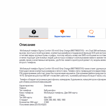
Описание
Характеристики
Отзывы
Описание
Мобильный телефон Sigma Comfort 50 mini3 Grey Orange (6907798337315) – это Dual SIM мобильн
вызова, простым и понятным меню, компактным дизайном и поддержкой функции SOS для экстренн
отчетливо видны крупные буквы и цифры, поэтому набрать номер или SMS-сообщение не состав
отлично подходит для пожилых людей, для которых комфорт в использовании намного важнее тех
дизайн, яркие и качественные материалы, удобство захвата одной рукой делают эту модель вели
второго телефона.
Мобильный телефон Sigma Comfort 50 mini3 Grey Orange (6907798337315) также станет удачным р
благодаря своим компактным размерам и легкого веса. Телефон легко превращается в видеоплеер
FM-радиоприемник работает даже без подключения наушников. Для хранения файлов предусмотр
16 ГБ. Батарея мощностью 850 мА*ч позволяет работать в режиме разговора больше 4 часов, а в
Телефон обладает встроенным диктофоном, календарем, будильником, калькулятором и фонарико
для обмена различной информацией.
Характеристика
Значение
Главное
Тип телефона
Бабушкофон
Класс телефона
Мобильные телефоны, Две SIM-карты
Связь
Тип SIM-карты
Mini-SIM
Стандарт
GSM, 850, 900, 1800, 1900
Количество SIM-карт
2 SIM
Поколение связи (2G/3G/4G)
2G