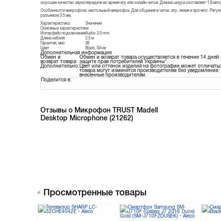
хорошее качество звукопередачи во время игр или онлайн чатов. Длинна шнура составляет 1.8 мет
Особенности микрофона: настольный микрофон. Для общения в чатах, игр, пения и прочего. Регули
разъемом 3.5 мм.
Характеристика
Значение
Основные характеристики
Интерфейс подключения
Audio 3.5 mm
Длина кабеля
2.5 м
Гарантия, мес
36
Цвет
Black, Silver
Дополнительная информация
Обмен и
Обмен и возврат товара осуществляется в течение 14 дней
возврат товара:
защите прав потребителей Украины".
Дополнительно:
Цвет или оттенок изделия на фотографии может отличатьс
товара могут изменятся производителем без уведомления. 
внесенные производителем.
Поделится в:
Отзывы о Микрофон TRUST Madell
Desktop Microphone (21262)
Просмотренные товары