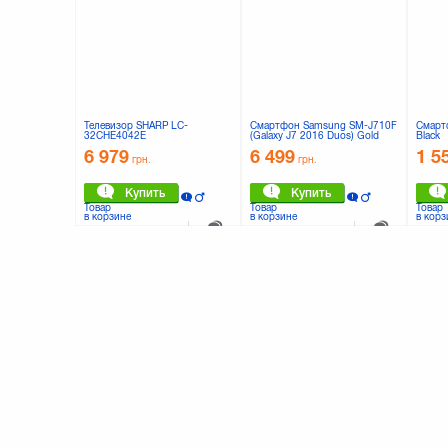
Телевизор SHARP LC-
Смартфон Samsung SM-J710F
Смартф
32CHE4042E
(Galaxy J7 2016 Duos) Gold
Black
(SM-J710FZDUSEK)
6 979
6 499
1 5
грн.
грн.
Купить
Купить
Товар
Товар
Товар
в корзине
в корзине
в корз
К сравнению
К сравнению
0 отзывов
0 отзывов