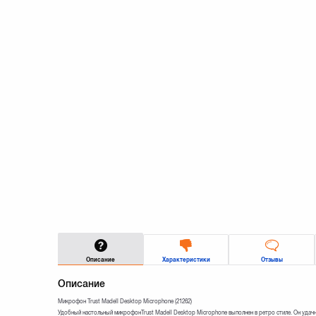
Описание
Характеристики
Отзывы
Описание
Микрофон Trust Madell Desktop Microphone (21262)
Удобный настольный микрофонTrust Madell Desktop Microphone выполнен в ретро стиле. Он удач