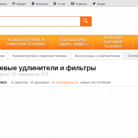
0
платы
Кредит
Контакты
О нас
Новости
Акции
Сравнение
КРУПНАЯ
КОМПЬЮТЕРНАЯ И
ТЕЛЕВИЗОРЫ,
БЫТОВАЯ
ОФИСНАЯ ТЕХНИКА
АУДИО, ВИДЕО
ТЕХНИКА
ная
Компьютерная и офисная техника
Акссесуары к компьютерам
Сетев
евые удлинители и фильтры
брано
12 товаров
из 216
овка:
от дорогих
от дешевых
по популярности
новые поступления