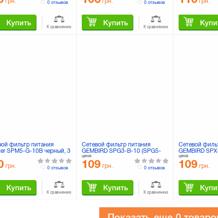
грн.
грн.
грн.
0 отзывов
0 отзывов
Купить
Купить
Купи
К сравнению
К сравнению
вой фильтр питания
Сетевой фильтр питания
Сетевой филь
ter SPM5-G-10B черный, 3
GEMBIRD SPG3-B-10 (SPG5-
GEMBIRD SPX-
цена
цена
ель, 5 розеток
G-10B)
6G)
0
109
109
грн.
грн.
грн.
0 отзывов
0 отзывов
Купить
Купить
Купи
К сравнению
К сравнению
Показать еще
0 товаро