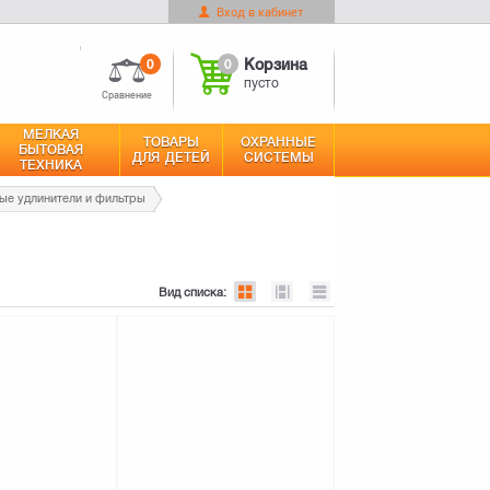
Вход в кабинет
0
Корзина
Оформить заказ
пусто
0
0
Корзина
пусто
Сравнение
МЕЛКАЯ
ТОВАРЫ
ОХРАННЫЕ
БЫТОВАЯ
ДЛЯ ДЕТЕЙ
СИСТЕМЫ
ТЕХНИКА
ые удлинители и фильтры
Вид списка: