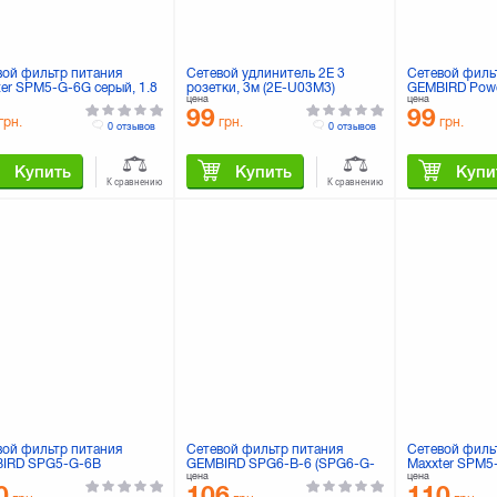
вой фильтр питания
Сетевой удлинитель 2E 3
Сетевой филь
ter SPM5-G-6G серый, 1.8
розетки, 3м (2E-U03M3)
GEMBIRD Powe
цена
цена
ель, 5 розеток
(SPG6-G-6B) 
99
99
грн.
грн.
грн.
0 отзывов
0 отзывов
Купить
Купить
Купи
К сравнению
К сравнению
вой фильтр питания
Сетевой фильтр питания
Сетевой филь
IRD SPG5-G-6B
GEMBIRD SPG6-B-6 (SPG6-G-
Maxxter SPM5
цена
цена
6G)
м кабель, 5 р
0
106
110