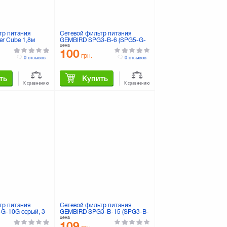
тр питания
Сетевой фильтр питания
r Cube 1,8м
GEMBIRD SPG3-B-6 (SPG5-G-
цена
черный
6G)
100
грн.
0 отзывов
0 отзывов
ть
Купить
К сравнению
К сравнению
тр питания
Сетевой фильтр питания
-G-10G серый, 3
GEMBIRD SPG3-B-15 (SPG3-B-
цена
озеток
15 PPB/ SPG5-G-15B)
109