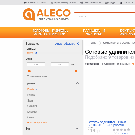
Условия доставки
Гарантийные условия
Способы оплаты
Кредит
Контакты
ТЕЛЕФОНЫ, ГАДЖЕТЫ,
ПЛАНШЕТЫ И
КОМПЬЮТ
ЭЛЕКТРОТРАНСПОРТ
НОУТБУКИ
ОФИСНАЯ
Главная
Компьютерная и офисная те
очистить фильтры
Вы ищете:
Бренды
Сетевые удлинител
Bravis
Подобрано
9 товаров
из
Цена
Сортировка:
от дорогих
от дешевых
по
–
грн.
Товары в наличии
Бренды
Bravis
Philips
Sven
Gembird
Defender
Gemix
Сетевой удлинитель Bravis
Посмотреть все
BG 03315 1.5м 3 розетки
цена
Тип
119
грн.
0 отзывов