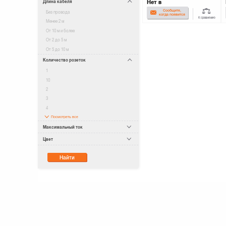
Нет в
Длина кабеля
наличии
Сообщите,
Без провода
когда появится
К сравнению
Менее 2 м
От 10 м и более
От 2 до 5 м
От 5 до 10 м
Количество розеток
1
10
2
3
4
Посмотреть все
Максимальный ток
Цвет
Найти