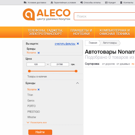
Условия доставки
Гарантийные условия
Способы оплаты
Кредит
Контакты
ТЕЛЕФОНЫ, ГАДЖЕТЫ,
ПЛАНШЕТЫ И
КОМПЬЮТЕРНАЯ И
ЭЛЕКТРОТРАНСПОРТ
НОУТБУКИ
ОФИСНАЯ ТЕХНИКА
Главная
Автотовары
очистить фильтры
Вы ищете:
Бренды
Автотовары Nona
Noname
Подобрано
0 товаров
из
Цена
Сортировка:
от дорогих
от дешевых
по
–
грн.
Товары в наличии
Бренды
Noname
Titan
Gemix
PORTO
PRESTIGIO
Whistler
Посмотреть все
Найти