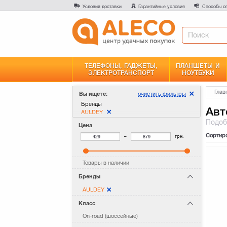
Условия доставки
Гарантийные условия
Способы о
ТЕЛЕФОНЫ, ГАДЖЕТЫ,
ПЛАНШЕТЫ И
ЭЛЕКТРОТРАНСПОРТ
НОУТБУКИ
Глав
очистить фильтры
Вы ищете:
Бренды
Авт
AULDEY
Подо
Цена
Сортир
–
грн.
Товары в наличии
Бренды
AULDEY
Класс
On-road (шоссейные)