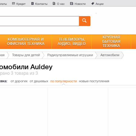
0
платы
Кредит
Контакты
О нас
Новости
Акции
Сравнение
КРУПНАЯ
КОМПЬЮТЕРНАЯ И
ТЕЛЕВИЗОРЫ,
БЫТОВАЯ
ОФИСНАЯ ТЕХНИКА
АУДИО, ВИДЕО
ТЕХНИКА
ная
Товары для детей
Радиоуправляемые игрушки
Автомобили
омобили Auldey
брано
3 товара
из 3
овка:
от дорогих
от дешевых
по популярности
новые поступления