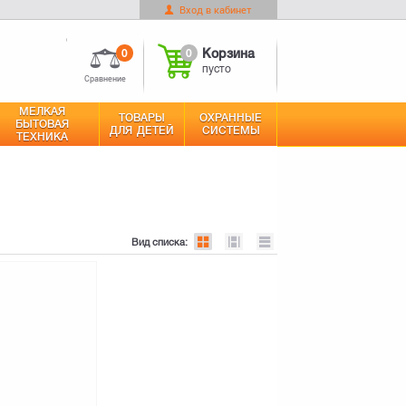
Вход в кабинет
0
Корзина
Оформить заказ
пусто
0
0
Корзина
пусто
Сравнение
МЕЛКАЯ
ТОВАРЫ
ОХРАННЫЕ
БЫТОВАЯ
ДЛЯ ДЕТЕЙ
СИСТЕМЫ
ТЕХНИКА
Вид списка: