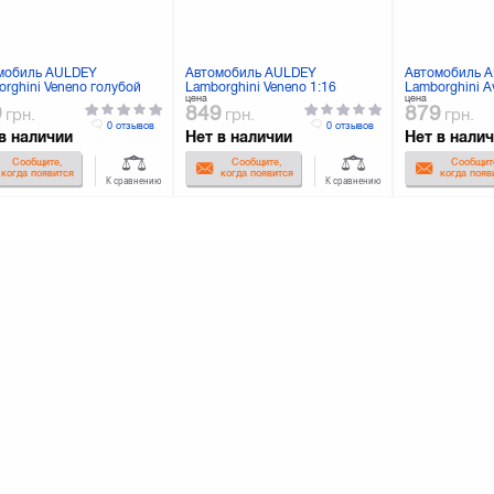
мобиль AULDEY
Автомобиль AULDEY
Автомобиль 
rghini Veneno голубой
Lamborghini Veneno 1:16
Lamborghini A
цена
цена
(LC258060-8)
(LC258060-8B)
4 (LC258050-
9
849
879
грн.
грн.
грн.
0 отзывов
0 отзывов
в наличии
Нет в наличии
Нет в нали
Сообщите,
Сообщите,
Сообщит
когда появится
когда появится
когда появ
К сравнению
К сравнению