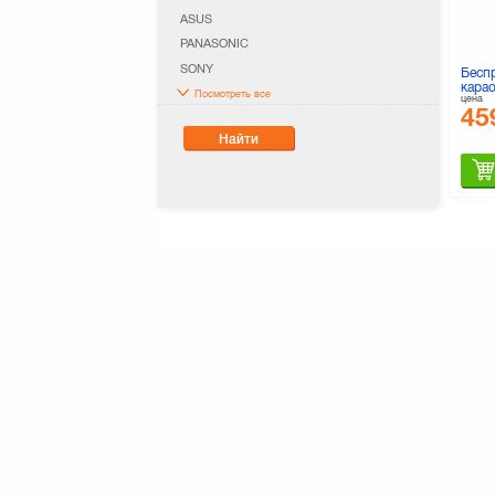
ASUS
PANASONIC
SONY
Бесп
кара
Посмотреть все
цена
45
Найти