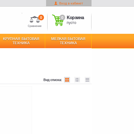
Вход в кабинет
0
Корзина
Оформить заказ
пусто
0
0
Корзина
пусто
Сравнение
КРУПНАЯ БЫТОВАЯ
МЕЛКАЯ БЫТОВАЯ
ТЕХНИКА
ТЕХНИКА
Вид списка: