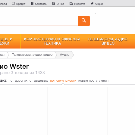
0
платы
Кредит
Контакты
О нас
Новости
Акции
Сравнение
ЕТЫ И
КОМПЬЮТЕРНАЯ И ОФИСНАЯ
ТЕЛЕВИЗОРЫ, АУДИО,
БУКИ
ТЕХНИКА
ВИДЕО
ная
Телевизоры, аудио, видео
Аудио
ио Wster
брано
3 товара
из 1433
овка:
от дорогих
от дешевых
по популярности
новые поступления