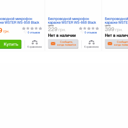
роводной микрофон
Беспроводной микрофон
Беспроводно
оке WSTER WS-858 Black
караоке WSTER WS-668 Black
караоке WSTE
цена
цена
229
399
9
грн.
грн.
грн.
0 отзывов
0 отзывов
Нет в наличии
Нет в нали
Сообщите,
Сообщит
Купить
когда появится
когда появ
К сравнению
К сравнению