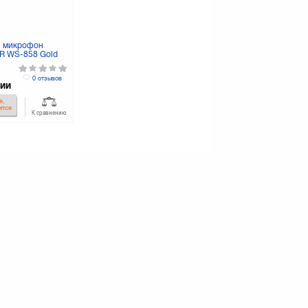
й микрофон
R WS-858 Gold
0 отзывов
чии
е,
ится
К сравнению