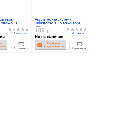
система
Акустическая система
 black-blue
Smartfortec K3 black-orange
цена
109
грн.
0 отзывов
0 отзывов
чии
Нет в наличии
е,
Сообщите,
ится
когда появится
К сравнению
К сравнению