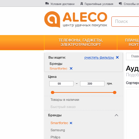
Условия доставки
Гарантийные условия
Способы о
ТЕЛЕФОНЫ, ГАДЖЕТЫ,
ПЛАНШ
ЭЛЕКТРОТРАНСПОРТ
НОУТ
Глав
очистить фильтры
Вы ищете:
Бренды
Ауд
Smartfortec
Подо
Цена
Сортир
–
грн.
Товары в наличии
Быстрый заказ
Бренды
Smartfortec
Samsung
Philips