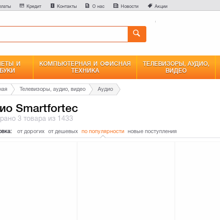
0
платы
Кредит
Контакты
О нас
Новости
Акции
Сравнение
ЕТЫ И
КОМПЬЮТЕРНАЯ И ОФИСНАЯ
ТЕЛЕВИЗОРЫ, АУДИО,
БУКИ
ТЕХНИКА
ВИДЕО
ная
Телевизоры, аудио, видео
Аудио
ио Smartfortec
брано
3 товара
из 1433
овка:
от дорогих
от дешевых
по популярности
новые поступления