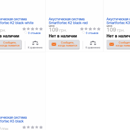
тическая система
Акустическая система
Акустическая 
fortec K2 black-white
Smartfortec K2 black-red
Smartfortec K3
цена
цена
109
109
грн.
грн.
грн.
0 отзывов
0 отзывов
в наличии
Нет в наличии
Нет в нали
Сообщите,
Сообщите,
Сообщит
когда появится
когда появится
когда появ
К сравнению
К сравнению
тическая система
fortec K5 black
9
грн.