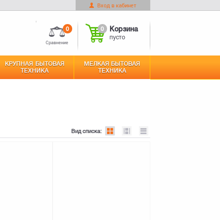
Вход в кабинет
0
Корзина
Оформить заказ
пусто
0
0
Корзина
пусто
Сравнение
КРУПНАЯ БЫТОВАЯ
МЕЛКАЯ БЫТОВАЯ
ТЕХНИКА
ТЕХНИКА
Вид списка: