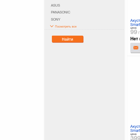
ASUS
PANASONIC
SONY
Акус
Smart
Посмотреть все
цена
99
Нет 
Найти
Акус
Smart
цена
39