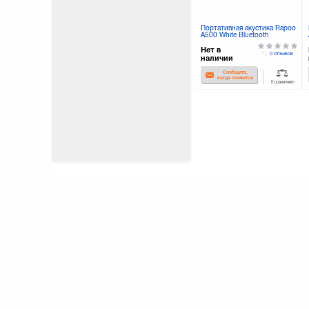
Портативная акустика Rapoo
A500 White Bluetooth
Нет в
0 отзывов
наличии
Сообщите,
когда появится
К сравнению