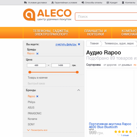
Условия доставки
Гарантийные условия
Способы оплаты
Кредит
Контакты
ТЕЛЕФОНЫ, ГАДЖЕТЫ,
ПЛАНШЕТЫ И
КОМПЬЮТ
ЭЛЕКТРОТРАНСПОРТ
НОУТБУКИ
ОФИСНАЯ
Главная
Телевизоры, аудио, видео
очистить фильтры
Вы ищете:
Бренды
Аудио Rapoo
Rapoo
Подобрано
89 товаров
и
Цена
Сортировка:
от дорогих
от дешевых
по
–
грн.
Товары в наличии
Быстрый заказ
Бренды
Rapoo
Philips
ASUS
PANASONIC
Noname
Портативная акустика Rapoo
SONY
A600 Blue Bluetooth
цена
Посмотреть все
999
грн.
1 отзыв