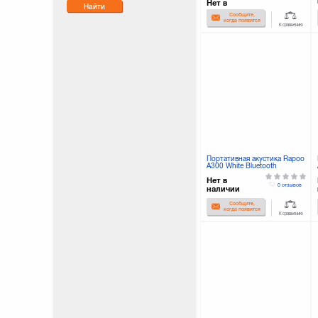
Нет в
Найти
наличии
Сообщите,
когда появится
К сравнению
Портативная акустика Rapoo
A300 White Bluetooth
Нет в
0 отзывов
наличии
Сообщите,
когда появится
К сравнению