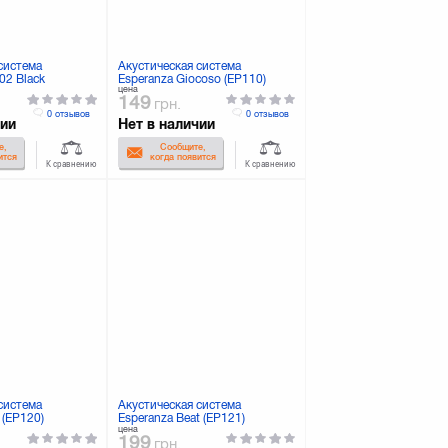
система
Акустическая система
02 Black
Esperanza Giocoso (EP110)
цена
149
грн.
0 отзывов
0 отзывов
чии
Нет в наличии
е,
Сообщите,
ится
когда появится
К сравнению
К сравнению
система
Акустическая система
 (EP120)
Esperanza Beat (EP121)
цена
199
грн.