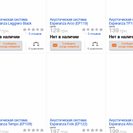
тическая система
Акустическая система
Акустическая 
anza Leggiero Black
Esperanza Arco (EP119)
Esperanza TP1
цена
цена
1)
9
129
139
грн.
грн.
грн.
0 отзывов
0 отзывов
в наличии
Нет в наличии
Нет в нали
Сообщите,
Сообщите,
Сообщит
когда появится
когда появится
когда появ
К сравнению
К сравнению
тическая система
Акустическая система
Акустическая 
anza Tempo (EP109)
Esperanza Folk (EP122)
Esperanza Alto
цена
цена
9
197
199
грн.
грн.
грн.