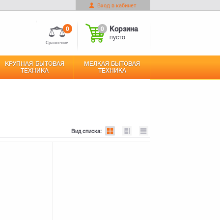
Вход в кабинет
0
Корзина
Оформить заказ
пусто
0
0
Корзина
пусто
Сравнение
КРУПНАЯ БЫТОВАЯ
МЕЛКАЯ БЫТОВАЯ
ТЕХНИКА
ТЕХНИКА
Вид списка: