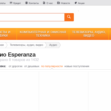
0
платы
Кредит
Контакты
О нас
Новости
Акции
Сравнение
ЕТЫ И
КОМПЬЮТЕРНАЯ И ОФИСНАЯ
ТЕЛЕВИЗОРЫ, АУДИО,
БУКИ
ТЕХНИКА
ВИДЕО
ная
Телевизоры, аудио, видео
Аудио
ио Esperanza
брано
8 товаров
из 1432
овка:
от дорогих
от дешевых
по популярности
новые поступления