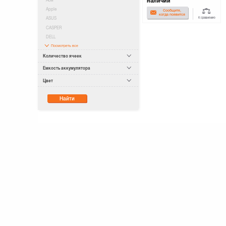
наличии
Apple
Сообщите,
когда появится
К сравнению
ASUS
CASPER
DELL
Посмотреть все
Количество ячеек
Ёмкость аккумулятора
Цвет
Найти