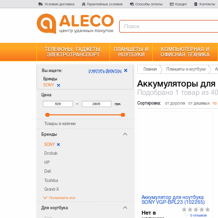
Условия доставки
Гарантийные условия
Способы оплаты
Кредит
Контакты
ТЕЛЕФОНЫ, ГАДЖЕТЫ,
ПЛАНШЕТЫ И
КОМПЬЮТЕРНАЯ И
ЭЛЕКТРОТРАНСПОРТ
НОУТБУКИ
ОФИСНАЯ ТЕХНИКА
Главная
Планшеты и ноутбуки
А
очистить фильтры
Вы ищете:
Бренды
Аккумуляторы для 
SONY
Подобрано
1 товар
из 4
Цена
Сортировка:
от дорогих
от дешевых
по
–
грн.
Товары в наличии
Бренды
SONY
Drobak
HP
Dell
Toshiba
Grand-X
Аккумулятор для ноутбука
Посмотреть все
SONY VGP-BPL23 (102265)
Для ноутбука
Нет в
0 отзывов
Acer