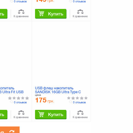
грн.
0 отзывов
0 отзывов
ть
Купить
К сравнению
К сравнению
копитель
USB флеш накопитель
Ultra Fit USB
SANDISK 16GB Ultra Type C
цена
-016G-G46)
USB 3.1 (SDCZ450-016G-G46)
175
грн.
0 отзывов
0 отзывов
ть
Купить
К сравнению
К сравнению
ов