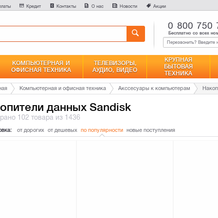
0
платы
Кредит
Контакты
О нас
Новости
Акции
Сравнение
0 800 750 
Бесплатно со всех но
КРУПНАЯ
КОМПЬЮТЕРНАЯ И
ТЕЛЕВИЗОРЫ,
БЫТОВАЯ
ОФИСНАЯ ТЕХНИКА
АУДИО, ВИДЕО
ТЕХНИКА
ная
Компьютерная и офисная техника
Акссесуары к компьютерам
Накоп
опители данных Sandisk
брано
102 товара
из 1436
овка:
от дорогих
от дешевых
по популярности
новые поступления