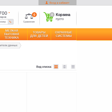
Вход в кабинет
0
Корзина
Оформить заказ
пусто
700
0
0
Корзина
меров
пусто
Сравнение
МЕЛКАЯ
ТОВАРЫ
ОХРАННЫЕ
БЫТОВАЯ
ДЛЯ ДЕТЕЙ
СИСТЕМЫ
ТЕХНИКА
ители данных
Вид списка: