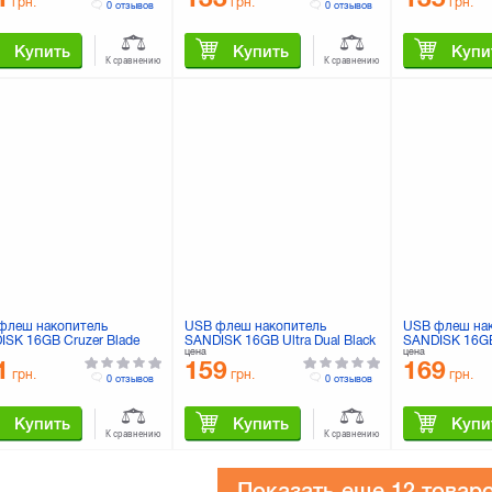
грн.
грн.
грн.
0 отзывов
0 отзывов
Купить
Купить
Купи
К сравнению
К сравнению
флеш накопитель
USB флеш накопитель
USB флеш на
ISK 16GB Cruzer Blade
SANDISK 16GB Ultra Dual Black
SANDISK 16GB 
цена
цена
e USB 2.0 (SDCZ50C-
USB 3.0 OTG (SDDD3-016G-
3.1 (SDCZ430
1
159
169
-B35W)
G46)
грн.
грн.
грн.
0 отзывов
0 отзывов
Купить
Купить
Купи
К сравнению
К сравнению
Показать еще
12 товар