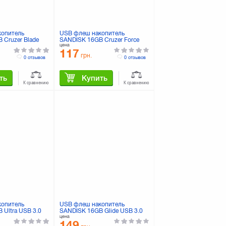
копитель
USB флеш накопитель
 Cruzer Blade
SANDISK 16GB Cruzer Force
цена
USB 2.0
(SDCZ71-016G-B35)
117
6G-B35BE)
грн.
0 отзывов
0 отзывов
ть
Купить
К сравнению
К сравнению
копитель
USB флеш накопитель
 Ultra USB 3.0
SANDISK 16GB Glide USB 3.0
цена
G-U46)
(SDCZ600-016G-G35)
149