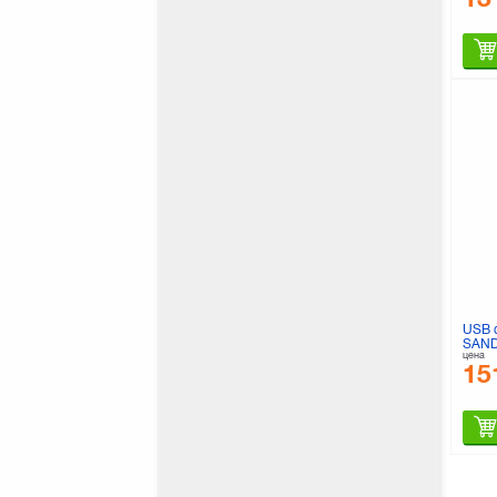
USB 
SAND
цена
Whit
15
016G