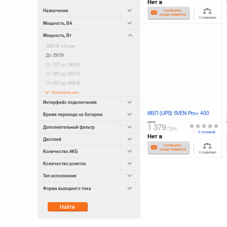
Нет в
наличии
Назначение
Сообщите,
когда появится
К сравнению
Мощность, ВА
Мощность, Вт
5000 Вт и более
До 350 Вт
От 1251 до 1800 Вт
От 1801 до 2500 Вт
От 2501 до 4999 Вт
Посмотреть все
Интерфейс подключения
ИБП (UPS) SVEN Pro+ 400
Время перехода на батарею
цена
1 379
Дополнительный фильтр
грн.
0 отзывов
Нет в
Дисплей
наличии
Сообщите,
когда появится
Количество АКБ
К сравнению
Количество розеток
Тип исполнения
Форма выходного тока
Найти