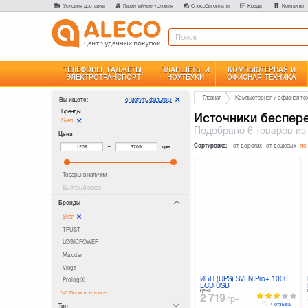
Условия доставки
Гарантийные условия
Способы оплаты
Кредит
Контакты
ТЕЛЕФОНЫ, ГАДЖЕТЫ,
ПЛАНШЕТЫ И
КОМПЬЮТЕРНАЯ И
ЭЛЕКТРОТРАНСПОРТ
НОУТБУКИ
ОФИСНАЯ ТЕХНИКА
Главная
Компьютерная и офисная те
очистить фильтры
Вы ищете:
Бренды
Источники беспере
Sven
Подобрано
6 товаров
из
Цена
Сортировка:
от дорогих
от дешевых
по
–
грн.
Товары в наличии
Быстрый заказ
Бренды
Sven
TRUST
LOGICPOWER
Maxxter
Vinga
ИБП (UPS) SVEN Pro+ 1000
PrologiX
LCD USB
цена
Посмотреть все
2 719
грн.
4 отзыва
Тип