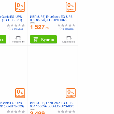
0
0
%
%
Кредит
Кредит
erGenie EG-UPS-
ИБП (UPS) EnerGenie EG-UPS-
D (EG-UPS-031)
002 850VA, (EG-UPS-002)
цена
1 527
.
грн.
0 отзывов
0 отзывов
ть
Купить
К сравнению
К сравнению
0
0
%
%
Кредит
Кредит
erGenie EG-UPS-
ИБП (UPS) EnerGenie EG-UPS-
CD (EG-UPS-033)
034 1500VA LCD (EG-UPS-034)
цена
3 499