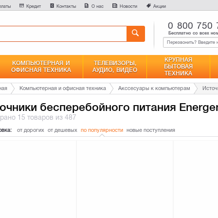
0
платы
Кредит
Контакты
О нас
Новости
Акции
Сравнение
0 800 750 
Бесплатно со всех но
КРУПНАЯ
КОМПЬЮТЕРНАЯ И
ТЕЛЕВИЗОРЫ,
БЫТОВАЯ
ОФИСНАЯ ТЕХНИКА
АУДИО, ВИДЕО
ТЕХНИКА
ная
Компьютерная и офисная техника
Акссесуары к компьютерам
Источ
очники бесперебойного питания Energe
брано
15 товаров
из 487
овка:
от дорогих
от дешевых
по популярности
новые поступления