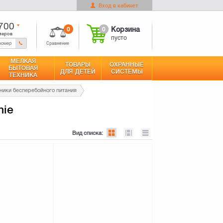
Вход в кабинет
0
Корзина
Оформить заказ
пусто
700
0
0
Корзина
меров
пусто
Сравнение
МЕЛКАЯ
ТОВАРЫ
ОХРАННЫЕ
БЫТОВАЯ
ДЛЯ ДЕТЕЙ
СИСТЕМЫ
ТЕХНИКА
ники бесперебойного питания
nie
Вид списка: