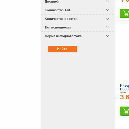
Дисплей
Количество АКБ
Количество розеток
Тип исполнения
Форма выходного тока
Найти
Инве
PS80
цена
3 