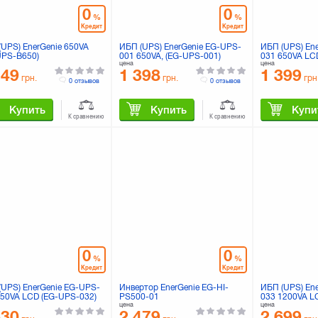
0
0
%
%
Кредит
Кредит
(UPS) EnerGenie 650VA
ИБП (UPS) EnerGenie EG-UPS-
ИБП (UPS) En
UPS-B650)
001 650VA, (EG-UPS-001)
031 650VA LC
цена
цена
149
1 398
1 399
грн.
грн.
грн
0 отзывов
0 отзывов
Купить
Купить
Купи
К сравнению
К сравнению
0
0
%
%
Кредит
Кредит
(UPS) EnerGenie EG-UPS-
Инвертор EnerGenie EG-HI-
ИБП (UPS) En
850VA LCD (EG-UPS-032)
PS500-01
033 1200VA L
цена
цена
630
2 479
2 699