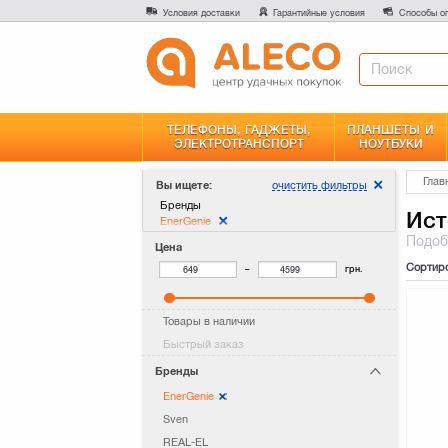
Условия доставки
Гарантийные условия
Способы о
ТЕЛЕФОНЫ, ГАДЖЕТЫ,
ПЛАНШЕТЫ И
ЭЛЕКТРОТРАНСПОРТ
НОУТБУКИ
Глав
очистить фильтры
Вы ищете:
Бренды
Ист
EnerGenie
Подо
Цена
Сортир
–
грн.
Товары в наличии
Быстрый заказ
Бренды
EnerGenie
Sven
REAL-EL