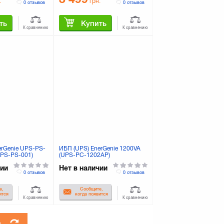
.
грн.
0 отзывов
0 отзывов
ть
Купить
К сравнению
К сравнению
erGenie UPS-PS-
ИБП (UPS) EnerGenie 1200VA
UPS-PS-001)
(UPS-PC-1202AP)
чии
Нет в наличии
0 отзывов
0 отзывов
е,
Сообщите,
ится
когда появится
К сравнению
К сравнению
а