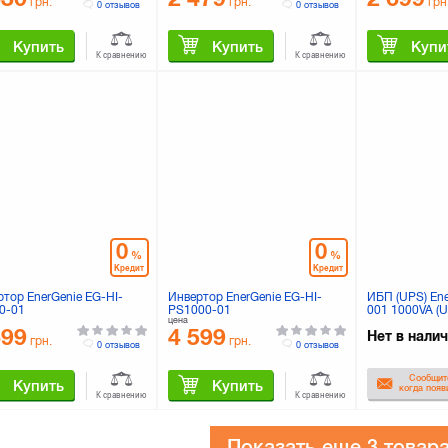
грн.
грн.
грн
0 отзывов
0 отзывов
Купить
Купить
Купи
К сравнению
К сравнению
0
0
%
%
Кредит
Кредит
ртор EnerGenie EG-HI-
Инвертор EnerGenie EG-HI-
ИБП (UPS) En
0-01
PS1000-01
001 1000VA (
цена
699
4 599
Нет в нали
грн.
грн.
0 отзывов
0 отзывов
Сообщит
Купить
Купить
когда появ
К сравнению
К сравнению
Показать еще
3 товар