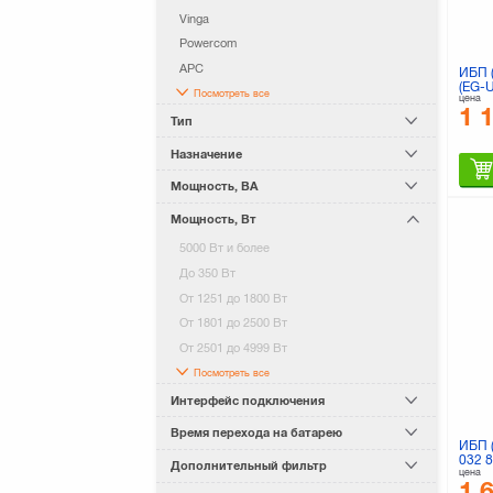
Vinga
Powercom
APC
ИБП 
(EG-
Посмотреть все
цена
1 
Тип
Назначение
Мощность, ВА
Мощность, Вт
5000 Вт и более
До 350 Вт
От 1251 до 1800 Вт
От 1801 до 2500 Вт
От 2501 до 4999 Вт
Посмотреть все
Интерфейс подключения
Время перехода на батарею
ИБП 
032 
Дополнительный фильтр
цена
1 