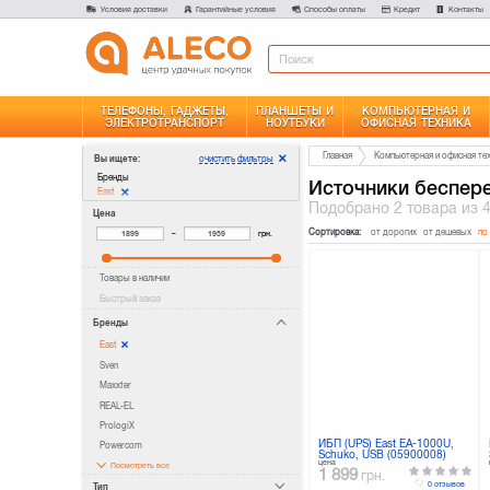
Условия доставки
Гарантийные условия
Способы оплаты
Кредит
Контакты
ТЕЛЕФОНЫ, ГАДЖЕТЫ,
ПЛАНШЕТЫ И
КОМПЬЮТЕРНАЯ И
ЭЛЕКТРОТРАНСПОРТ
НОУТБУКИ
ОФИСНАЯ ТЕХНИКА
Главная
Компьютерная и офисная те
очистить фильтры
Вы ищете:
Бренды
Источники беспере
East
Подобрано
2 товара
из 
Цена
Сортировка:
от дорогих
от дешевых
по
–
грн.
Товары в наличии
Быстрый заказ
Бренды
East
Sven
Maxxter
REAL-EL
PrologiX
ИБП (UPS) East EA-1000U,
Powercom
Schuko, USB (05900008)
цена
Посмотреть все
1 899
грн.
0 отзывов
Тип